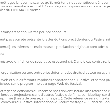
étrages la reconnaissance qu'ils méritent, nous contribuons à reconnaî
t comme un avantage éducatif. Nous plaçons toujours les courts métra
ables du CINÉMA lui-même.
 étrangers sont ouvertes pour ce concours.
 peut pas avoir été présenté lors des éditions précédentes du Festival i
mental), les thèmes et les formats de production originaux sont admis.
um.
avec un fichier de sous-titres espagnol .srt. Dans le cas contraire, l
organisation ou une entreprise détenant des droits d'auteur ou ayant 
 Web et sur les formats imprimés appartenant au Festival et seront pr
ichées sur le programme et la page Web du festival.
 métrages sélectionnés ou récompensés doivent inclure une référence é
lors des projections dans d'autres festivals de films, sur BlueRay, sur
rimés (livrets de presse, affiches, etc.). Cette référence sera un tex
ncours du Festival international du court métrage « Ciudad de Soria 