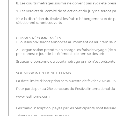
8. Les courts métrages soumis ne doivent pas avoir été prése
9. Les verdicts du comité de sélection et du jury ne seront p
10. À la discrétion du festival, les frais d'hébergement et
sélectionné seront couverts.
ŒUVRES RÉCOMPENSÉES
1. Tous les prix seront annoncés au moment de leur remise lo
2. L'organisation prendra en charge les frais de voyage (de 
personnes) le jour de la cérémonie de remise des prix.
Si aucune personne du court métrage primé n'est présente p
SOUMISSION EN LIGNE ET FRAIS
La date limite d'inscription sera ouverte de février 2026 au 
Pour participer au 28e concours du Festival international du c
www.festhome.com
Les frais d'inscription, payés par les participants, sont les suiv
• Il sera de 3€ jusqu'au 20 mars ;