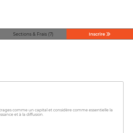
Sections & Frais (7)
Inscrire
étrages comme un capital et considère comme essentielle la
sance et à la diffusion.