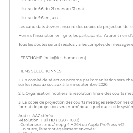
• Il sera de 6€ du 21 mars au 31 mai ;
• Il sera de 9€ en juin.
Les candidats devront inscrire des copies de projection de le
Hormis l'inscription en ligne, les participants n'auront rien d'
Tous les doutes seront résolus via les comptes de messageri
• FESTHOME (help@festhome.com)
FILMS SÉLECTIONNÉS
1. Un comité de sélection nommé par l'organisation sera charg
sur les réseaux sociaux à la mi-septembre 2026.
2. L'Organisation notifiera la résolution finale des courts 
3. La copie de projection des courts métrages sélectionnés do
format de projection sera numérique, quel que soit le système
Audio : AAC stéréo
Résolution : Full HD (1920 × 1080)
• Conteneur : .mov/mepg 4 H.264 ou Apple ProPress 442
• En outre, ils seront également envoyés :