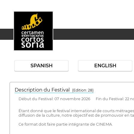
SPANISH
ENGLISH
Description du Festival
( Edition: 28)
Début du Festival: 07 novembre 2026 Fin du Festival: 22 
Étant donné que le festival international de courts métrag
diffusion de la culture, notre objectif est de promouvoir en t
Ce format doit faire partie intégrante de CINEMA.