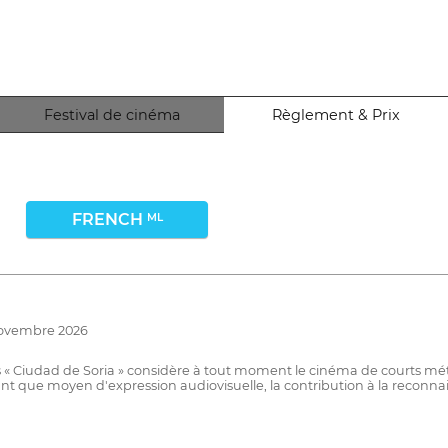
Festival de cinéma
Règlement & Prix
FRENCH
ML
novembre 2026
es « Ciudad de Soria » considère à tout moment le cinéma de courts m
ant que moyen d'expression audiovisuelle, la contribution à la reconnais