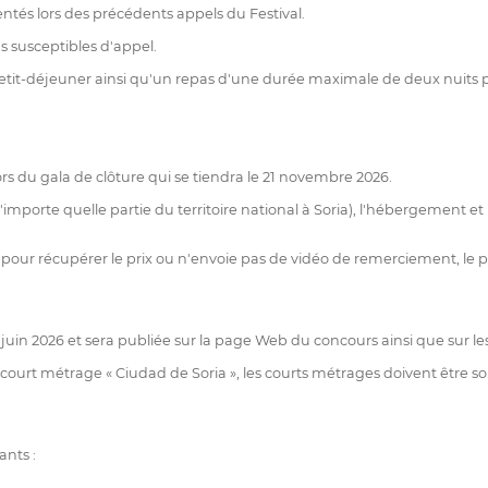
ntés lors des précédents appels du Festival.
as susceptibles d'appel.
 de petit-déjeuner ainsi qu'un repas d'une durée maximale de deux nu
rs du gala de clôture qui se tiendra le 21 novembre 2026.
n'importe quelle partie du territoire national à Soria), l'hébergement
our récupérer le prix ou n'envoie pas de vidéo de remerciement, le pr
15 juin 2026 et sera publiée sur la page Web du concours ainsi que sur l
ourt métrage « Ciudad de Soria », les courts métrages doivent être soumi
ants :