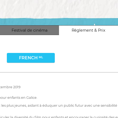
Festival de cinéma
Règlement & Prix
FRENCH
ML
écembre 2019
pour enfants en Galice.
es plus jeunes, aidant à éduquer un public futur avec une sensibilité ar
uler la diversité du film pour enfants et encourager la curiosité des en