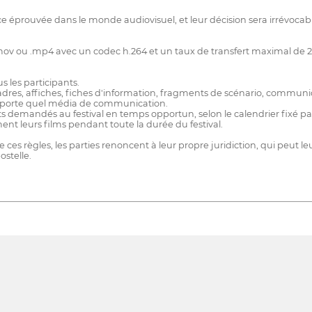
 éprouvée dans le monde audiovisuel, et leur décision sera irrévocabl
.mov ou .mp4 avec un codec h.264 et un taux de transfert maximal de 
s les participants.
cadres, affiches, fiches d'information, fragments de scénario, communiqu
mporte quel média de communication.
ts demandés au festival en temps opportun, selon le calendrier fixé par 
ment leurs films pendant toute la durée du festival.
e ces règles, les parties renoncent à leur propre juridiction, qui peut l
ostelle.