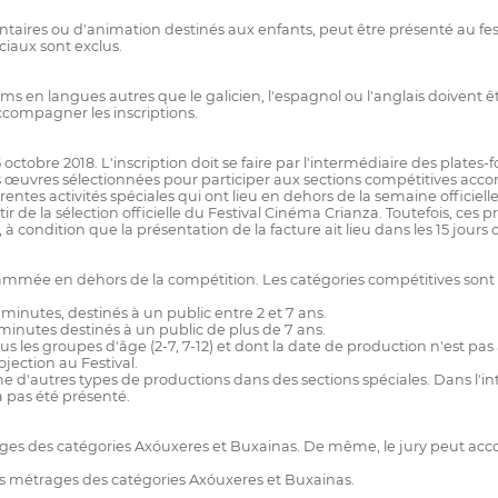
ntaires ou d'animation destinés aux enfants, peut être présenté au fest
ciaux sont exclus.
ms en langues autres que le galicien, l'espagnol ou l'anglais doivent êt
accompagner les inscriptions.
 5 octobre 2018. L'inscription doit se faire par l'intermédiaire des plat
des œuvres sélectionnées pour participer aux sections compétitives acco
entes activités spéciales qui ont lieu en dehors de la semaine officielle
tir de la sélection officielle du Festival Cinéma Crianza. Toutefois, ce
 à condition que la présentation de la facture ait lieu dans les 15 jour
rammée en dehors de la compétition. Les catégories compétitives sont l
inutes, destinés à un public entre 2 et 7 ans.
inutes destinés à un public de plus de 7 ans.
s les groupes d'âge (2-7, 7-12) et dont la date de production n'est pas 
jection au Festival.
e d'autres types de productions dans des sections spéciales. Dans l'inté
 pas été présenté.
rages des catégories Axóuxeres et Buxainas. De même, le jury peut a
rts métrages des catégories Axóuxeres et Buxainas.