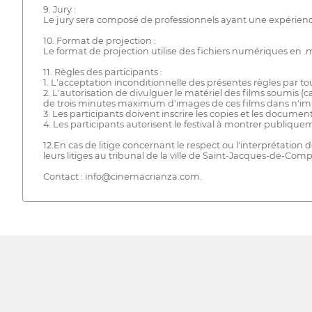
9. Jury :
Le jury sera composé de professionnels ayant une expérience
10. Format de projection :
Le format de projection utilise des fichiers numériques en 
11. Règles des participants :
1. L'acceptation inconditionnelle des présentes règles par tou
2. L'autorisation de divulguer le matériel des films soumis (
de trois minutes maximum d'images de ces films dans n'i
3. Les participants doivent inscrire les copies et les documen
4. Les participants autorisent le festival à montrer publique
12.En cas de litige concernant le respect ou l'interprétation d
leurs litiges au tribunal de la ville de Saint-Jacques-de-Comp
Contact : info@cinemacrianza.com.