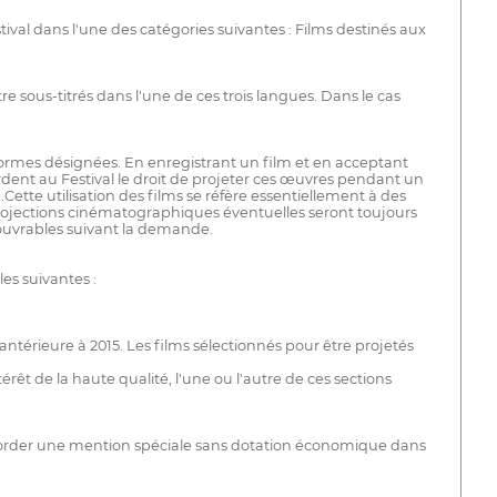
ival dans l'une des catégories suivantes : Films destinés aux
re sous-titrés dans l'une de ces trois langues. Dans le cas
es-formes désignées. En enregistrant un film et en acceptant
rdent au Festival le droit de projeter ces œuvres pendant un
.Cette utilisation des films se réfère essentiellement à des
s projections cinématographiques éventuelles seront toujours
s ouvrables suivant la demande.
es suivantes :
antérieure à 2015. Les films sélectionnés pour être projetés
rêt de la haute qualité, l'une ou l'autre de ces sections
ccorder une mention spéciale sans dotation économique dans