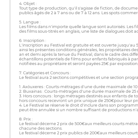
4. Objet :
Tout type de production, qu'il s'agisse de fiction, de docume
publics âgés de 2 à 7 ans ou de 7 à 12 ans. Les spots commer
5. Langue :
Les films dans n'importe quelle langue sont autorisés. Les fil
des films sous-titrés en anglais, une liste de dialogues doit 
6. Inscription :
L'inscription au Festival est gratuite et est ouverte jusqu'au
ainsi les présentes conditions générales, les propriétaires 
an et demi après la tenue du Festival, dans le cadre des différ
échantillons potentiels de films pour enfants fabriqués à par
notifiées au propriétaire et seront payées 25€ par exposition,
7. Catégories et Concours :
Le festival aura 2 sections compétitives et une section prog
1. Axóuxeres : Courts-métrages d'une durée maximale de 10 m
2. Buxainas : Courts-métrages d'une durée maximale de 25 m
3. Hors concours : longs métrages destinés aux enfants de tou
hors concours recevront un prix unique de 250€pour leur pro
4. Le Festival se réserve le droit d'inclure dans son programm
peut être annulée si un nombre suffisant de productions n'a
8. Prix :
Le festival décerne 2 prix de 500€aux meilleurs courts mét
chacune des sections.
Le festival décerne 2 prix publics de 200€aux meilleurs cou