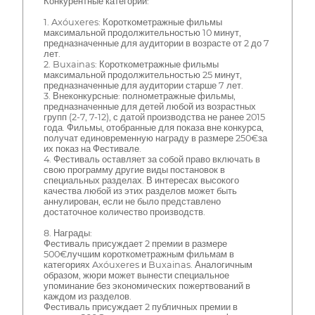
Конкурентные категории:
1. Axóuxeres: Короткометражные фильмы
максимальной продолжительностью 10 минут,
предназначенные для аудитории в возрасте от 2 до 7
лет.
2. Buxainas: Короткометражные фильмы
максимальной продолжительностью 25 минут,
предназначенные для аудитории старше 7 лет.
3. Внеконкурсные: полнометражные фильмы,
предназначенные для детей любой из возрастных
групп (2-7, 7-12), с датой производства не ранее 2015
года. Фильмы, отобранные для показа вне конкурса,
получат единовременную награду в размере 250€за
их показ на Фестивале.
4. Фестиваль оставляет за собой право включать в
свою программу другие виды постановок в
специальных разделах. В интересах высокого
качества любой из этих разделов может быть
аннулирован, если не было представлено
достаточное количество производств.
8. Награды:
Фестиваль присуждает 2 премии в размере
500€лучшим короткометражным фильмам в
категориях Axóuxeres и Buxainas. Аналогичным
образом, жюри может вынести специальное
упоминание без экономических пожертвований в
каждом из разделов.
Фестиваль присуждает 2 публичных премии в