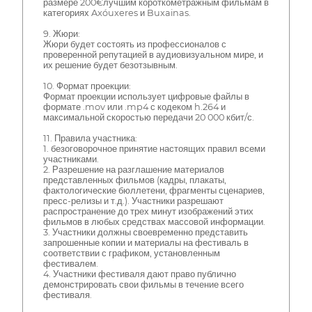
размере 200€лучшим короткометражным фильмам в
категориях Axóuxeres и Buxainas.
9. Жюри:
Жюри будет состоять из профессионалов с
проверенной репутацией в аудиовизуальном мире, и
их решение будет безотзывным.
10. Формат проекции:
Формат проекции использует цифровые файлы в
формате .mov или .mp4 с кодеком h.264 и
максимальной скоростью передачи 20 000 кбит/с.
11. Правила участника:
1. безоговорочное принятие настоящих правил всеми
участниками.
2. Разрешение на разглашение материалов
представленных фильмов (кадры, плакаты,
фактологические бюллетени, фрагменты сценариев,
пресс-релизы и т.д.). Участники разрешают
распространение до трех минут изображений этих
фильмов в любых средствах массовой информации.
3. Участники должны своевременно представить
запрошенные копии и материалы на фестиваль в
соответствии с графиком, установленным
фестивалем.
4. Участники фестиваля дают право публично
демонстрировать свои фильмы в течение всего
фестиваля.