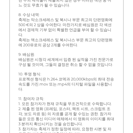
한 수의 제작물이 제출되지 않은 경우 이러한 섹션 중 어
느 것도 무효가 될 수 있습니다.
8. 수상 내역:
축제는 악소크세레스 및 북시나 부문 최고의 단편영화에
500 €의 2 상을 수여한다. 마찬가지로 배심원은 각 섹션
에서 경제적 기부 없이 특별한 언급을 부여 할 수 있습니
다.
축제는 액소크세레스 및 북시나스 부문 최고의 단편영화
에 200유로의 공상 2개를 수여한다.
9. 배심원:
배심원은 시청각 세계에서 입증 된 실적을 가진 전문가로
구성 될 것이며, 그들의 결정은 취소 할 수 없을 것입니다.
10. 투영 형식:
프로젝션 형식은 h.264 코덱과 20,000kbps의 최대 전송
속도를 가진.mov 또는.mp4의 디지털 파일을 사용합니
다.
11. 참여자 규칙:
1. 모든 참가자가 현재 규칙을 무조건적으로 수락합니다.
2. 제출 된 영화 (프레임, 포스터, 팩트 시트, 스크립트 조
각, 보도 자료 등) 의 자료를 공개 할 수있는 권한. 참가자
들은 모든 통신 미디어 매체에서 이 영화의 이미지를 최대
3 분까지 확산시키는 것을 승인합니다.
3. 참가자는 축제가 정한 일정에 따라, 요청한 사본 및 자