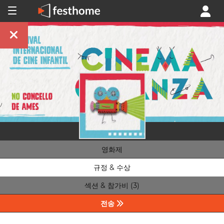
영화제
규정 & 수상
섹션 & 참가비 (3)
전송