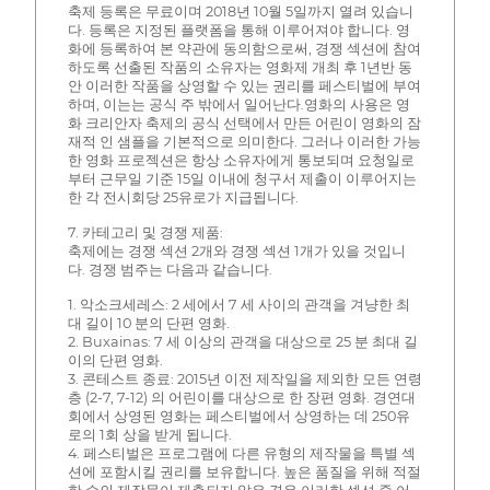
축제 등록은 무료이며 2018년 10월 5일까지 열려 있습니
다. 등록은 지정된 플랫폼을 통해 이루어져야 합니다. 영
화에 등록하여 본 약관에 동의함으로써, 경쟁 섹션에 참여
하도록 선출된 작품의 소유자는 영화제 개최 후 1년반 동
안 이러한 작품을 상영할 수 있는 권리를 페스티벌에 부여
하며, 이는는 공식 주 밖에서 일어난다.영화의 사용은 영
화 크리안자 축제의 공식 선택에서 만든 어린이 영화의 잠
재적 인 샘플을 기본적으로 의미한다. 그러나 이러한 가능
한 영화 프로젝션은 항상 소유자에게 통보되며 요청일로
부터 근무일 기준 15일 이내에 청구서 제출이 이루어지는
한 각 전시회당 25유로가 지급됩니다.
7. 카테고리 및 경쟁 제품:
축제에는 경쟁 섹션 2개와 경쟁 섹션 1개가 있을 것입니
다. 경쟁 범주는 다음과 같습니다.
1. 악소크세레스: 2 세에서 7 세 사이의 관객을 겨냥한 최
대 길이 10 분의 단편 영화.
2. Buxainas: 7 세 이상의 관객을 대상으로 25 분 최대 길
이의 단편 영화.
3. 콘테스트 종료: 2015년 이전 제작일을 제외한 모든 연령
층 (2-7, 7-12) 의 어린이를 대상으로 한 장편 영화. 경연대
회에서 상영된 영화는 페스티벌에서 상영하는 데 250유
로의 1회 상을 받게 됩니다.
4. 페스티벌은 프로그램에 다른 유형의 제작물을 특별 섹
션에 포함시킬 권리를 보유합니다. 높은 품질을 위해 적절