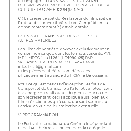
accompagnés d’un VISA D’EXPLOITATION
DELIVRE PAR LE MINISTERE DES ARTS ET DE LA
CULTURE DU CAMEROUN (MINAC).
6°) La présence soit du Réalisateur du film, soit de
l’auteur de l’œuvre théâtrale en Compétition ou
de son représentant(e) est obligatoire.
IV. ENVOI ET TRANSPORT DES COPIES OU
AUTRES MATERIELS
Les Films doivent être envoyés exclusivement en
version numérique dans les formats suivants: AVI,
MP4, MPEG4 ou H.264 (HD1080p25) PAR
WETRANSFERT OU VIMEO ET PAR EMAIL:
infos.ficiat@gmail.com
Et les pièces de théâtre sont déposées
physiquement au siège du FICIAT à Bafoussam.
Pour ce qui est des cas d’exception, les frais de
transport et de transitaire à l’aller et au retour sont
à la charge du réalisateur, du producteur ou de
son représentant, ceci s’applique aussi bien aux
films sélectionnés qu’à ceux qui sont soumis au
Festival en vue de leur sélection éventuelle.
V-PROGRAMMATION
Le Festival International du Cinéma Indépendant
et de l’Art Théâtral est ouvert dans la catégorie