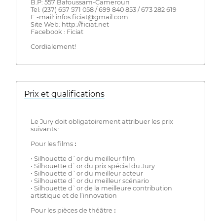
B.P: 557 Bafoussam-Cameroun
Tel: (237) 657 571 058 / 699 840 853 / 673 282 619
E -mail: infos.ficiat@gmail.com
Site Web: http://ficiat.net
Facebook : Ficiat
Cordialement!
Prix ​​et qualifications
Le Jury doit obligatoirement attribuer les prix
suivants :
Pour les films ꓽ
• Silhouette d`or du meilleur film
• Silhouette d`or du prix spécial du Jury
• Silhouette d`or du meilleur acteur
• Silhouette d`or du meilleur scénario
• Silhouette d`or de la meilleure contribution
artistique et de l’innovation
Pour les pièces de théâtre ꓽ