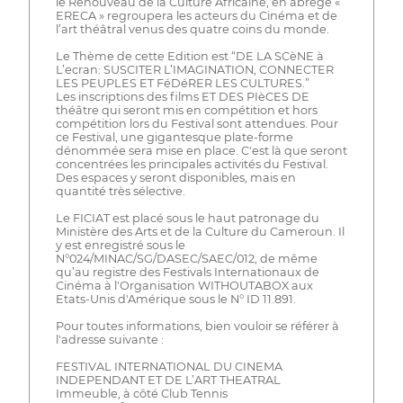
le Renouveau de la Culture Africaine, en abrégé «
ERECA » regroupera les acteurs du Cinéma et de
l’art théâtral venus des quatre coins du monde.
Le Thème de cette Edition est “DE LA SCèNE à
L’ecran: SUSCITER L’IMAGINATION, CONNECTER
LES PEUPLES ET FéDéRER LES CULTURES.”
Les inscriptions des films ET DES PIèCES DE
théâtre qui seront mis en compétition et hors
compétition lors du Festival sont attendues. Pour
ce Festival, une gigantesque plate-forme
dénommée sera mise en place. C'est là que seront
concentrées les principales activités du Festival.
Des espaces y seront disponibles, mais en
quantité très sélective.
Le FICIAT est placé sous le haut patronage du
Ministère des Arts et de la Culture du Cameroun. Il
y est enregistré sous le
N°024/MINAC/SG/DASEC/SAEC/012, de même
qu’au registre des Festivals Internationaux de
Cinéma à l'Organisation WITHOUTABOX aux
Etats-Unis d'Amérique sous le N° ID 11.891.
Pour toutes informations, bien vouloir se référer à
l'adresse suivante :
FESTIVAL INTERNATIONAL DU CINEMA
INDEPENDANT ET DE L’ART THEATRAL
Immeuble, à côté Club Tennis