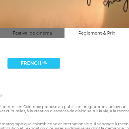
Festival de cinéma
Règlement & Prix
FRENCH
ML
26
ts de l'homme en Colombie propose au public un programme audiovisuel,
culturelles, à la création d'espaces de dialogue sur la vie, à la réconc
nématographique colombienne et internationale qui s'engage à raconter
 distribution et l'exposition d'œuvres audiovisuelles dont la demande co