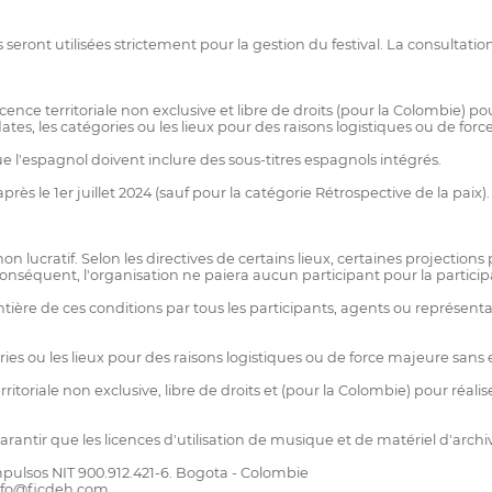
eront utilisées strictement pour la gestion du festival. La consultation 
ence territoriale non exclusive et libre de droits (pour la Colombie) pou
s dates, les catégories ou les lieux pour des raisons logistiques ou de fo
 l'espagnol doivent inclure des sous-titres espagnols intégrés.
s le 1er juillet 2024 (sauf pour la catégorie Rétrospective de la paix).
ucratif. Selon les directives de certains lieux, certaines projections
 conséquent, l'organisation ne paiera aucun participant pour la participa
ntière de ces conditions par tous les participants, agents ou représent
égories ou les lieux pour des raisons logistiques ou de force majeure san
toriale non exclusive, libre de droits et (pour la Colombie) pour réalis
garantir que les licences d'utilisation de musique et de matériel d'arch
ulsos NIT 900.912.421-6. Bogota - Colombie
info@ficdeh.com