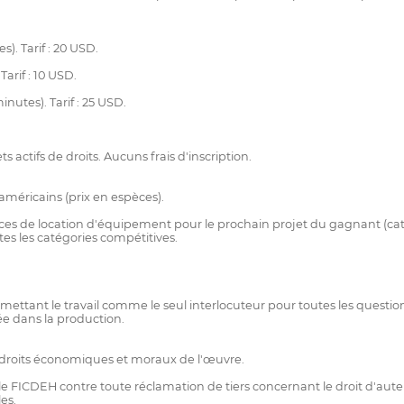
. Tarif : 20 USD.
arif : 10 USD.
tes). Tarif : 25 USD.
actifs de droits. Aucuns frais d'inscription.
américains (prix en espèces).
es de location d'équipement pour le prochain projet du gagnant (caté
tes les catégories compétitives.
tant le travail comme le seul interlocuteur pour toutes les questions
ée dans la production.
es droits économiques et moraux de l'œuvre.
e FICDEH contre toute réclamation de tiers concernant le droit d'auteur
es.