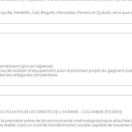
nquilla, Medellín, Cali, Bogotá, Manizales, Pereira et Quibdó, ainsi que
américains (prix en espèces).
es de location d'équipement pour le prochain projet du gagnant (caté
tes les catégories compétitives.
 DU FILM POUR LES DROITS DE L'HOMME - COLOMBIE (FICDEH)
 la première scène de la communauté cinématographique attachée à l
réalité, mais un outil de transformation sociale capable de traverser les