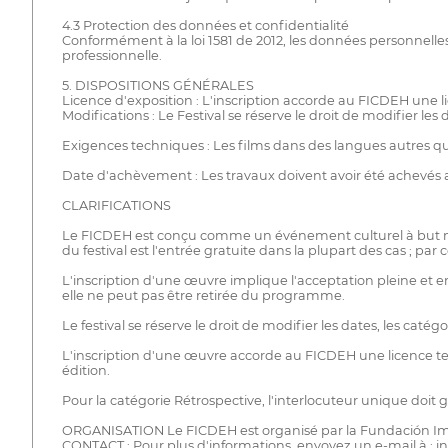
4.3 Protection des données et confidentialité
Conformément à la loi 1581 de 2012, les données personnelles s
professionnelle.
5. DISPOSITIONS GÉNÉRALES
Licence d'exposition : L'inscription accorde au FICDEH une lic
Modifications : Le Festival se réserve le droit de modifier le
Exigences techniques : Les films dans des langues autres que
Date d'achèvement : Les travaux doivent avoir été achevés aprè
CLARIFICATIONS
Le FICDEH est conçu comme un événement culturel à but non l
du festival est l'entrée gratuite dans la plupart des cas ; par
L'inscription d'une œuvre implique l'acceptation pleine et e
elle ne peut pas être retirée du programme.
Le festival se réserve le droit de modifier les dates, les cat
L'inscription d'une œuvre accorde au FICDEH une licence terri
édition.
Pour la catégorie Rétrospective, l'interlocuteur unique doit 
ORGANISATION Le FICDEH est organisé par la Fundación Imp
CONTACT : Pour plus d'informations, envoyez un e-mail à : 