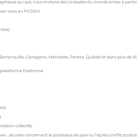
phique qui soit, nous invitons des cinéastes du monde entier à partici
ivez-vous au FICDEH.
mbie).
, Barranquilla, Cartagena, Manizales, Pereira, Quibdó et dans plus de 
la plateforme Festhome.
es).
.
ation collectifs.
paix : œuvres concernant le processus de paix ou l'après-conflit produi