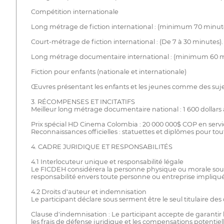
Compétition internationale
Long métrage de fiction international : (minimum 70 minutes)
Court-métrage de fiction international : (De 7 à 30 minutes). T
Long métrage documentaire international : (minimum 60 minu
Fiction pour enfants (nationale et internationale)
Œuvres présentant les enfants et les jeunes comme des sujets 
3. RÉCOMPENSES ET INCITATIFS
Meilleur long métrage documentaire national : 1 600 dollars 
Prix spécial HD Cinema Colombia : 20 000 000$ COP en servic
Reconnaissances officielles : statuettes et diplômes pour tou
4. CADRE JURIDIQUE ET RESPONSABILITÉS
4.1 Interlocuteur unique et responsabilité légale
Le FICDEH considérera la personne physique ou morale soumet
responsabilité envers toute personne ou entreprise impliqu
4.2 Droits d'auteur et indemnisation
Le participant déclare sous serment être le seul titulaire d
Clause d'indemnisation : Le participant accepte de garantir l
les frais de défense juridique et les compensations potentiell