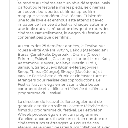
se rendre au cinéma était un rêve désespéré. Mais
partout où le festival a mis les pieds, les cinémas
ont ouvert leurs portes et filmer après film
magique se sont déroulés à l'écran. Et bientôt,
une foule loyale et enthousiaste attendait avec
impatience l'arrivée du festival chaque automne ;
une foule qui s'est répandue des quatre murs des
cinémas. Naturellement, le wagon du festival ne
contenait pas que des films...
Au cours des 25 dernières années, le Festival sur
roues a visité Ankara, Artvin, Bakou (Azerbaïdjan),
Bursa, Çanakkale, Diyarbakır, Drama (Grèce),
Edremit, Eskişehir, Gaziantep, Istanbul, İzmir, Kars,
Kastamonu, Kayseri, Malatya, Mersin, Ordu,
Samsun, Saraou Jevo (Bosnie-Herzégovine),
Sinop, Tbilissi (Géorgie), Skopje (Macédoine) et
Van. Le Festival vise à réunir les cinéastes turcs et
étrangers pour réaliser des coproductions. Le
Festival travaille également sur la distribution
commerciale et la diffusion télévisée des films au
programme du Festival.
La direction du festival s'efforce également de
garantir la sortie en salle ou la vente télévisée des
films du programme du festival. Le Festival on
Wheels propose également un programme
d'ateliers auxquels il invite un certain nombre de
cinéastes turcs et étrangers. Au cours de ces
ateliers, les jeunes cinéastes turcs collaborent avec