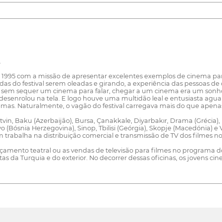
.
 em 1995 com a missão de apresentar excelentes exemplos de cinema pa
das do festival serem oleadas e girando, a experiência das pessoas d
es sem sequer um cinema para falar, chegar a um cinema era um sonho
desenrolou na tela. E logo houve uma multidão leal e entusiasta agu
as. Naturalmente, o vagão do festival carregava mais do que apenas 
rtvin, Baku (Azerbaijão), Bursa, Çanakkale, Diyarbakır, Drama (Grécia), 
(Bósnia Herzegovina), Sinop, Tbilisi (Geórgia), Skopje (Macedónia) e V
m trabalha na distribuição comercial e transmissão de TV dos filmes n
ançamento teatral ou as vendas de televisão para filmes no programa 
s da Turquia e do exterior. No decorrer dessas oficinas, os jovens c