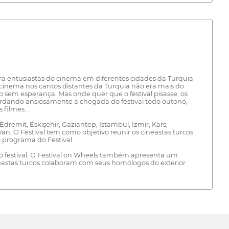
ra entusiastas do cinema em diferentes cidades da Turquia
e cinema nos cantos distantes da Turquia não era mais do
 sem esperança. Mas onde quer que o festival pisasse, os
ardando ansiosamente a chegada do festival todo outono;
filmes...
Edremit, Eskişehir, Gaziantep, Istambul, İzmir, Kars,
an. O Festival tem como objetivo reunir os cineastas turcos
o programa do Festival.
do festival. O Festival on Wheels também apresenta um
ineastas turcos colaboram com seus homólogos do exterior