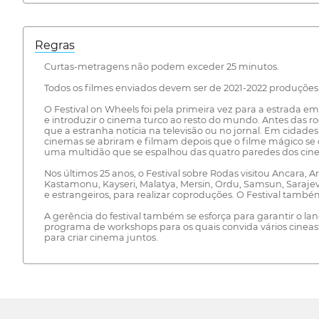
Regras
Curtas-metragens não podem exceder 25 minutos.
Todos os filmes enviados devem ser de 2021-2022 produções
O Festival on Wheels foi pela primeira vez para a estrada
e introduzir o cinema turco ao resto do mundo. Antes das ro
que a estranha notícia na televisão ou no jornal. Em cidad
cinemas se abriram e filmam depois que o filme mágico se 
uma multidão que se espalhou das quatro paredes dos cinem
Nos últimos 25 anos, o Festival sobre Rodas visitou Ancara, A
Kastamonu, Kayseri, Malatya, Mersin, Ordu, Samsun, Sarajevo 
e estrangeiros, para realizar coproduções. O Festival també
A gerência do festival também se esforça para garantir o l
programa de workshops para os quais convida vários cineasta
para criar cinema juntos.