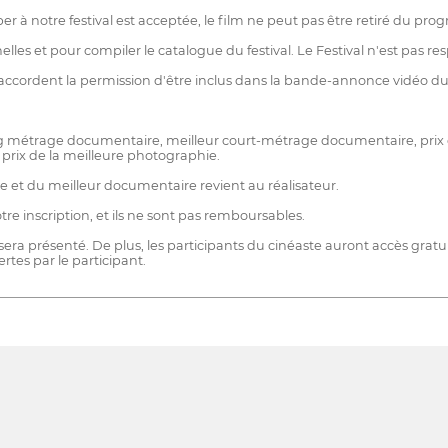
iper à notre festival est acceptée, le film ne peut pas être retiré du pr
nnelles et pour compiler le catalogue du festival. Le Festival n'est pas
ts accordent la permission d'être inclus dans la bande-annonce vidéo du
g métrage documentaire, meilleur court-métrage documentaire, prix du 
t prix de la meilleure photographie.
e et du meilleur documentaire revient au réalisateur.
 inscription, et ils ne sont pas remboursables.
m sera présenté. De plus, les participants du cinéaste auront accès gratui
rtes par le participant.