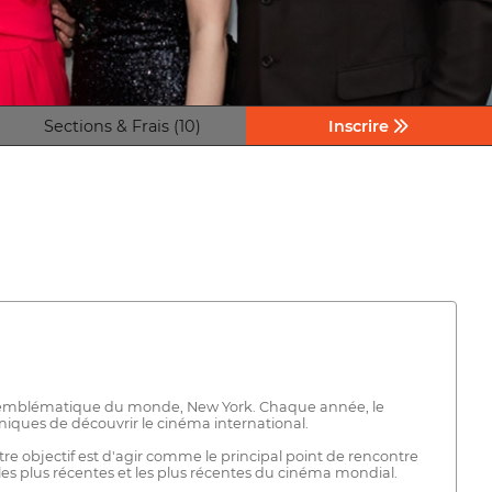
Sections & Frais (10)
Inscrire
us emblématique du monde, New York. Chaque année, le
niques de découvrir le cinéma international.
e objectif est d'agir comme le principal point de rencontre
les plus récentes et les plus récentes du cinéma mondial.