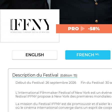
PRO
-58%
ENGLISH
FRENCH
ML
Description du Festival
( Edition: 15)
Début du Festival: 26 septembre 2026 Fin du Festival: 30
L'International Filmmaker Festival of New York est un évé
festival IFFNY propose à New York des premières mondiales d
La mission du Festival IFFNY est de promouvoir et d'aider l
où le cinéma international converge dans un esprit de coopér