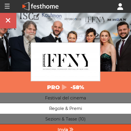
PRO
-58%
Festival del cinema
Regole & Premi
Sezioni & Tasse (10)
Invia