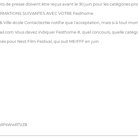
s de presse doivent être reçus avant le 30 juin pour les catégories pr
FORMATIONS SUIVANTES AVEC VOTRE Festhome
ille-école ContactezNe notifie que l'acceptation, mais si à tout mome
com Vous devez indiquer Festhome #, quel concours, quelle catégorie, 
s pour Next Film Festival, qui suit MEIFFF en juin
RtyhdPsWwRTzZ8