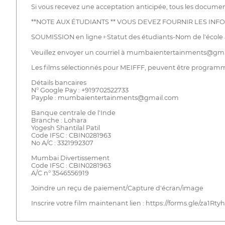
Si vous recevez une acceptation anticipée, tous les document
**NOTE AUX ÉTUDIANTS ** VOUS DEVEZ FOURNIR LES IN
SOUMISSION en ligne ፦Statut des étudiants-Nom de l'école & V
Veuillez envoyer un courriel à mumbaientertainments@gmail.
Les films sélectionnés pour MEIFFF, peuvent être programmé
Détails bancaires
N° Google Pay : +919702522733
Payple : mumbaientertainments@gmail.com
Banque centrale de l'Inde
Branche : Lohara
Yogesh Shantilal Patil
Code IFSC : CBIN0281963
No A/C : 3321992307
Mumbai Divertissement
Code IFSC : CBIN0281963
A/C n° 3546556919
Joindre un reçu de paiement/Capture d'écran/image
Inscrire votre film maintenant lien : https://forms.gle/za1