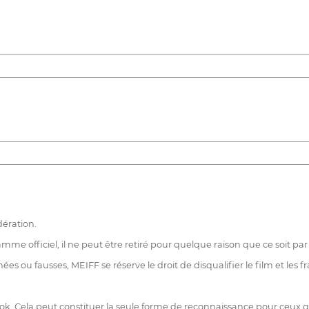
dération.
mme officiel, il ne peut être retiré pour quelque raison que ce soit par 
ées ou fausses, MEIFF se réserve le droit de disqualifier le film et les f
ok. Cela peut constituer la seule forme de reconnaissance pour ceux q