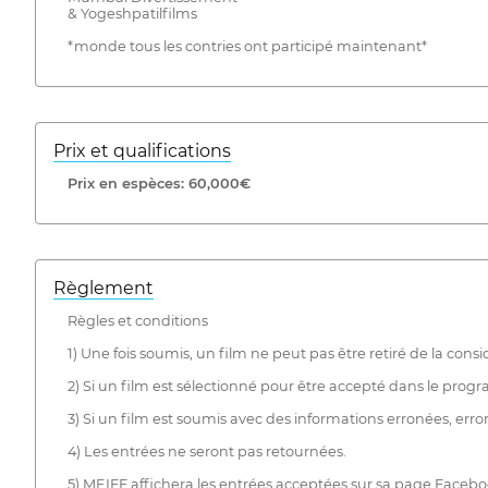
& Yogeshpatilfilms
*monde tous les contries ont participé maintenant*
Prix ​​et qualifications
Prix ​​en espèces: 60,000€
Règlement
Règles et conditions
1) Une fois soumis, un film ne peut pas être retiré de la consi
2) Si un film est sélectionné pour être accepté dans le progra
3) Si un film est soumis avec des informations erronées, erron
4) Les entrées ne seront pas retournées.
5) MEIFF affichera les entrées acceptées sur sa page Facebo