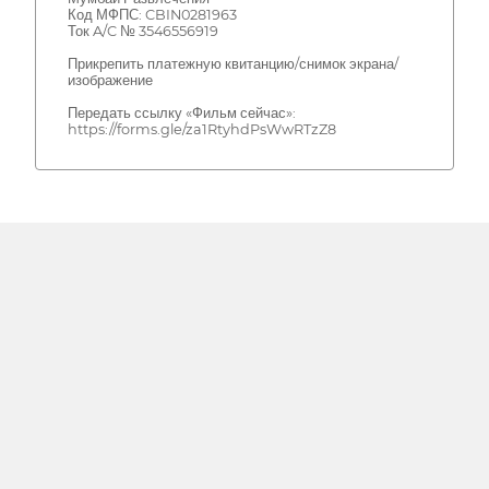
Код МФПС: CBIN0281963
Ток A/C № 3546556919
Прикрепить платежную квитанцию/снимок экрана/
изображение
Передать ссылку «Фильм сейчас»:
https://forms.gle/za1RtyhdPsWwRTzZ8