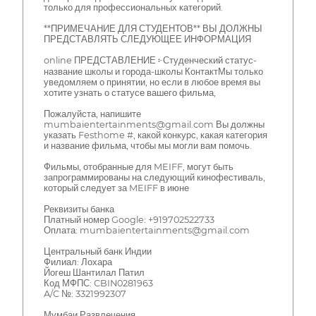
только для профессиональных категорий.
**ПРИМЕЧАНИЕ ДЛЯ СТУДЕНТОВ** ВЫ ДОЛЖНЫ
ПРЕДСТАВЛЯТЬ СЛЕДУЮЩЕЕ ИНФОРМАЦИЯ
online ПРЕДСТАВЛЕНИЕ ፦Студенческий статус-
название школы и города-школы КонтактМы только
уведомляем о принятии, но если в любое время вы
хотите узнать о статусе вашего фильма,
Пожалуйста, напишите
mumbaientertainments@gmail.com Вы должны
указать Festhome #, какой конкурс, какая категория
и название фильма, чтобы мы могли вам помочь.
Фильмы, отобранные для MEIFF, могут быть
запрограммированы на следующий кинофестиваль,
который следует за MEIFF в июне
Реквизиты банка
Платный номер Google: +919702522733
Оплата: mumbaientertainments@gmail.com
Центральный банк Индии
Филиал: Лохара
Йогеш Шантилал Патил
Код МФПС: CBIN0281963
A/C №: 3321992307
Мумбаи Развлечения