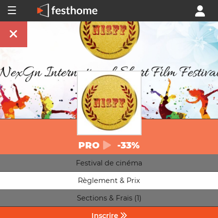
PRO
-33%
Festival de cinéma
Règlement & Prix
Sections & Frais (1)
Inscrire