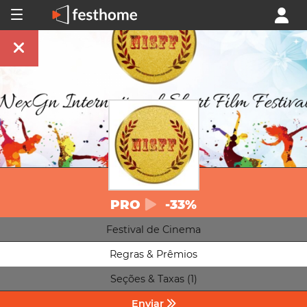
PRO
-33%
Festival de Cinema
Regras & Prêmios
Seções & Taxas (1)
Enviar