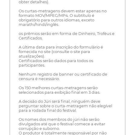
obter detalhes).
Os curtas-metragens devem estar apenas no
formato MOV/MPEG/MP4. O subtítulo é
obrigatório para outros idiomas, exceto
marathi/hindi/inglês.
os prêmios serão em forma de Dinheiro, Troféus e
Certificados.
A última data para inscrição do formulário é
fornecida no site (consulte o site para
atualizações).
Certificados serão dados para todos os
participantes.
Nenhum registro de banner ou certificado de
censura é necessário.
Os 150 melhores curtas-metragens serão
selecionados para exibição final em 3 dias.
A decisão do Júri será final, ninguém deve
perguntar sobre o curta-metragem não elegível
para a rodada final do festival.
Os nomes dos membros do júri não serão
divulgados até que o festival comece a evitar
corrupção e suborno.
O produtor é totalmente responsável por não