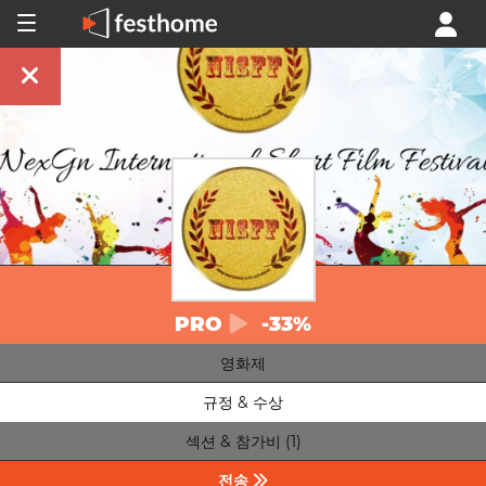
PRO
-33%
영화제
규정 & 수상
섹션 & 참가비 (1)
전송