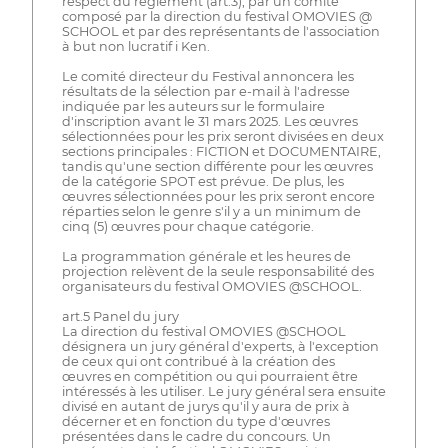
respect du règlement (art.3), par un comité
composé par la direction du festival OMOVIES @
SCHOOL et par des représentants de l'association
à but non lucratif i Ken.
Le comité directeur du Festival annoncera les
résultats de la sélection par e-mail à l'adresse
indiquée par les auteurs sur le formulaire
d'inscription avant le 31 mars 2025. Les œuvres
sélectionnées pour les prix seront divisées en deux
sections principales : FICTION et DOCUMENTAIRE,
tandis qu'une section différente pour les œuvres
de la catégorie SPOT est prévue. De plus, les
œuvres sélectionnées pour les prix seront encore
réparties selon le genre s'il y a un minimum de
cinq (5) œuvres pour chaque catégorie.
La programmation générale et les heures de
projection relèvent de la seule responsabilité des
organisateurs du festival OMOVIES @SCHOOL.
art.5 Panel du jury
La direction du festival OMOVIES @SCHOOL
désignera un jury général d'experts, à l'exception
de ceux qui ont contribué à la création des
œuvres en compétition ou qui pourraient être
intéressés à les utiliser. Le jury général sera ensuite
divisé en autant de jurys qu'il y aura de prix à
décerner et en fonction du type d'œuvres
présentées dans le cadre du concours. Un