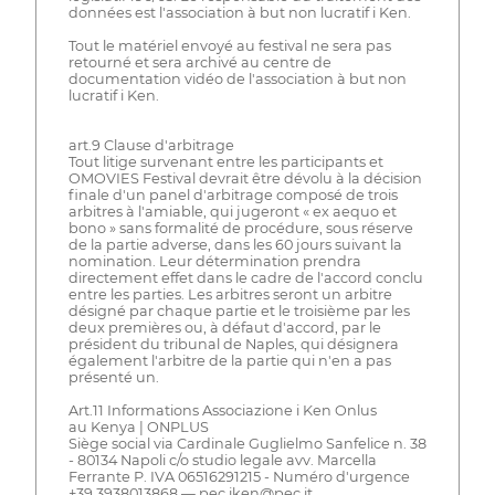
données est l'association à but non lucratif i Ken.
Tout le matériel envoyé au festival ne sera pas
retourné et sera archivé au centre de
documentation vidéo de l'association à but non
lucratif i Ken.
art.9 Clause d'arbitrage
Tout litige survenant entre les participants et
OMOVIES Festival devrait être dévolu à la décision
finale d'un panel d'arbitrage composé de trois
arbitres à l'amiable, qui jugeront « ex aequo et
bono » sans formalité de procédure, sous réserve
de la partie adverse, dans les 60 jours suivant la
nomination. Leur détermination prendra
directement effet dans le cadre de l'accord conclu
entre les parties. Les arbitres seront un arbitre
désigné par chaque partie et le troisième par les
deux premières ou, à défaut d'accord, par le
président du tribunal de Naples, qui désignera
également l'arbitre de la partie qui n'en a pas
présenté un.
Art.11 Informations Associazione i Ken Onlus
au Kenya | ONPLUS
Siège social via Cardinale Guglielmo Sanfelice n. 38
- 80134 Napoli c/o studio legale avv. Marcella
Ferrante P. IVA 06516291215 - Numéro d'urgence
+39 3938013868 — pec iken@pec.it