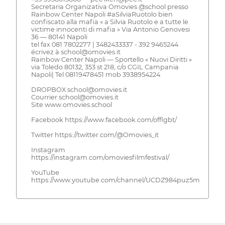
Secretaria Organizativa Omovies @school presso
Rainbow Center Napoli #aSilviaRuotolo bien
confiscato alla mafia « a Silvia Ruotolo e a tutte le
victime innocenti di mafia » Via Antonio Genovesi
36 — 80141 Napoli
tel fax 081 7802277 | 3482433337 - 392 9465244
écrivez à school@omovies.it
Rainbow Center Napoli — Sportello « Nuovi Diritti »
via Toledo 80132, 353 st 218, c/o CGIL Campania
Napoli| Tel 08119478451 mob 3938954224
DROPBOX school@omovies.it
Courrier school@omovies.it
Site www.omovies.school
Facebook https://www.facebook.com/offlgbt/
Twitter https://twitter.com/@Omovies_it
Instagram
https://instagram.com/omoviesfilmfestival/
YouTube
https://www.youtube.com/channel/UCDZ984puz5muIrA0