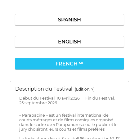
SPANISH
ENGLISH
FRENCH
ML
Description du Festival
( Edition: 7)
Début du Festival: 10 avril 2026 Fin du Festival:
25 septembre 2026
« Parapacine » est un festival international de
courts métrages et de films comiques organisé
dans le cadre de « Parapariures » où le public et le
jury choisiront leurs courts et films préférés.
Le festival aura lieu à Sabadell (Barcelone) les 10, 17