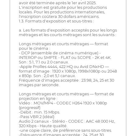
avoir été terminée après le 1er avril 2025.
L'inscription est gratuite pour les productions
locales. Pour les productions internationales,
l'inscription coûtera 30 dollars américains.
1.3. Formats d'exposition et sous-titres :
a. Les formats d'exposition acceptés pour les longs
métrages et les courts métrages sont les suivants :
Longs métrages et courts métrages — format
pour le cinéma :
- DCP (ensemble de cinéma numérique) -
INTEROP ou SMPTE - FLAT ou SCOPE - 2K et 4K.
Son : 5.1, 7.1 ou 2.0 canaux.
-Apple ProRes 4444, 422 HQ ou Avid DNxHD —
format d'image : 1920 x 1080p, 1998x1080p ou 2048
x 850p. Son : 2,0 et 5,1 canaux.
Fréquence d'images acceptée : 23:98, 24, 25 et 30
images par seconde.
Longs métrages et courts métrages — format de
projection en ligne :
Vidéo : .MOV/MP4 - CODEC H264 1920 x 1080p
(progressif)
-Débit : min. 15 Mbps.
-Pass VBR 2 (idéal)
Audio 2 canaux - Stéréo - CODEC : AAC 48 000 Hz,
320 Kbps - Haute qualité.
-une copie claire, de préférence sans sous-titres.
-Fréquence d'images acceptée : 24, 25 et 30