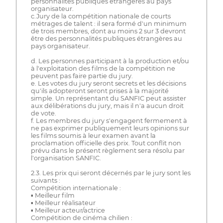
personnalités publiques étrangères au pays
organisateur.
c.Jury de la compétition nationale de courts
métrages de talent : il sera formé d'un minimum
de trois membres, dont au moins 2 sur 3 devront
être des personnalités publiques étrangères au
pays organisateur.
d. Les personnes participant à la production et/ou
à l'exploitation des films de la compétition ne
peuvent pas faire partie du jury.
e. Les votes du jury seront secrets et les décisions
qu'ils adopteront seront prises à la majorité
simple. Un représentant du SANFIC peut assister
aux délibérations du jury, mais il n'a aucun droit
de vote.
f. Les membres du jury s'engagent fermement à
ne pas exprimer publiquement leurs opinions sur
les films soumis à leur examen avant la
proclamation officielle des prix. Tout conflit non
prévu dans le présent règlement sera résolu par
l'organisation SANFIC.
2.3. Les prix qui seront décernés par le jury sont les
suivants :
Compétition internationale :
▪ Meilleur film
▪ Meilleur réalisateur
▪ Meilleur acteur/actrice
Compétition de cinéma chilien :