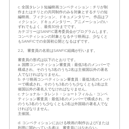
c. 全国タレント短編映画コンペティション：チリが制
作またはチリとの共同制作のみを対象とするチリの短
編映画、フィクション、ドキュメンタリー。 作品はフ
ィクション、ドキュメンタリー、アニメーションのい
ずれでもよく、最長30分までです。
カテゴリーはSANFIC選考委員会がプログラムします。
コンペティションの対象となるチリ映画は、少なくと
もSANFICでの全国初公開となるはずです。
2.2。 審査員の名前はSANFIC組織が行います。
審査員の形式は以下のとおりです。
a. 国際コンペティション審査員：最低3名のメンバーで
構成され、そのうち3名のうち2名は主催国以外の著名
人でなければなりません。
b. チリ映画コンペティション審査員：最低3名のメンバ
ーで構成され、そのうち3名のうち少なくとも2名は主
催国以外の著名人でなければなりません。
c. ナショナル・タレント・ショートフィルム・コンペ
ティション審査員：最低3名のメンバーで構成され、そ
のうち3名のうち少なくとも2名は外国籍の著名人でな
ければなりません。
主催国。
d. コンペティションにおける映画の制作および/または
利用に関わっている者は、審査員にはなれない。