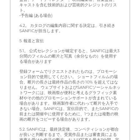
キャストを含む技術的および芸術的クレジットのリス
ト。
•予告編 (ある場合)
4.2。 カタログの編集内容に関する決定は、引き続き
SANFICが担当します。
5. 報道と宣伝
5.1。 公式セレクションが確定すると、SANFICは最大3
分間のフィルムの断片と写真（余分なもの）を使用す
る場合があります
登録フォームでリクエストされたものは、プロモーシ
ョン目的で使用してください。 ショートフィルムの場
合、断片の長さは最終作品の長さの 10% を超えてはな
りません。 ウェブサイトおよびSANFICソーシャルネッ
トワークには、映画祭が便利と考えるグラフィック素
材やその他のプロモーションサポートが含まれている
場合があります。 映画製作者に代わって断片を入手で
きない場合、SANFICは、宣伝目的で、またSANFICの
前または開催中に使用するために、1つまたは複数の映
画の断片をコピーする場合があります。
5.2. SANFICは、最終決定後、コンペティションが都合
が良いと判断するまで、受賞作品または審査員による
推薦を受けた作品の断片、および写真を最大3分間、宣