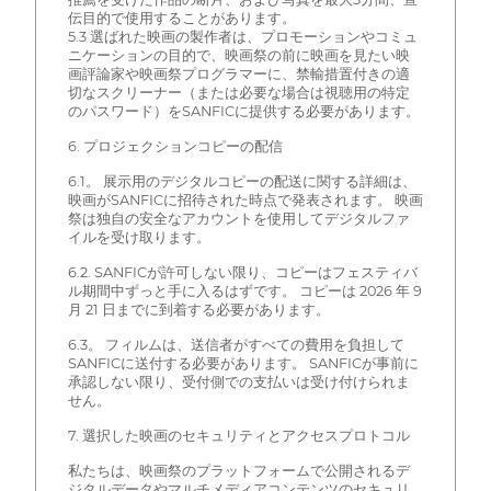
伝目的で使用することがあります。
5.3 選ばれた映画の製作者は、プロモーションやコミュ
ニケーションの目的で、映画祭の前に映画を見たい映
画評論家や映画祭プログラマーに、禁輸措置付きの適
切なスクリーナー（または必要な場合は視聴用の特定
のパスワード）をSANFICに提供する必要があります。
6. プロジェクションコピーの配信
6.1。 展示用のデジタルコピーの配送に関する詳細は、
映画がSANFICに招待された時点で発表されます。 映画
祭は独自の安全なアカウントを使用してデジタルファ
イルを受け取ります。
6.2. SANFICが許可しない限り、コピーはフェスティバ
ル期間中ずっと手に入るはずです。 コピーは 2026 年 9
月 21 日までに到着する必要があります。
6.3。 フィルムは、送信者がすべての費用を負担して
SANFICに送付する必要があります。 SANFICが事前に
承認しない限り、受付側での支払いは受け付けられま
せん。
7. 選択した映画のセキュリティとアクセスプロトコル
私たちは、映画祭のプラットフォームで公開されるデ
ジタルデータやマルチメディアコンテンツのセキュリ