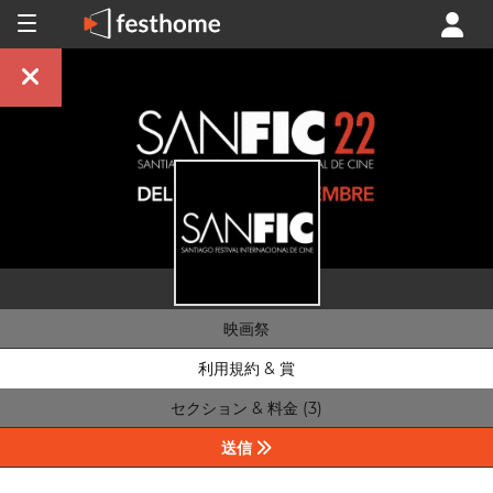
映画祭
利用規約 & 賞
セクション & 料金 (3)
送信