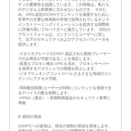
ティの重要性を認識しています。この情報は、私たち
のデジタル上映業務に欠かせないものです。 そのた
め、MPA 認定のDRMでコンテンツを保護するために、
世界中の主要な映画祭や市場で使用されているオンラ
インストリーミングソリューションを提供する国際的
に評価の高いプロバイダーと協力しています。 当社の
プラットフォームは、コンテンツとユーザーに対し
て、以下のセキュリティおよびアクセスパラメータを
提供します。
-スタジオグレードのDRM: 認証された動画プレーヤー
でのみ再生が可能であることを保証します。
-高度なプロキシ検出:VPN を含め、プロキシサーバー
を使用するアカウントでの視聴を防止します。
-ジオブロッキングコントロール:さまざまな地域のコン
テンツにアクセス可能。
-同時配信制限:ユーザーが同時にコンテンツを視聴でき
るデバイスの数を制限します。
-MPAA（適合）：米国映画協会のセキュリティ基準に
準拠
8. 規則の承認
SANFICへの参加は、現在の規制の承認を意味します。
紛争が生じた場合、SANFICは国際映画上映に関する