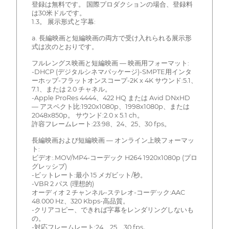
登録は無料です。 国際プロダクションの場合、登録料
は30米ドルです。
1.3。 展示形式と字幕:
a. 長編映画と短編映画の両方で受け入れられる展示形
式は次のとおりです。
フルレングス映画と短編映画 — 映画用フォーマット:
-DHCP (デジタルシネマパッケージ)-SMPTE用インタ
ーホップ-フラットオンスコープ-2K x 4K サウンド:5.1、
7.1、または 2.0 チャネル。
-Apple ProRes 4444、422 HQ または Avid DNxHD
— アスペクト比:1920x1080p、1998x1080p、または
2048x850p。 サウンド:2.0 x 5.1 ch。
許容フレームレート:23:98、24、25、30 fps。
長編映画および短編映画 — オンライン上映フォーマッ
ト:
ビデオ:.MOV/MP4-コーデック H264 1920x1080p (プロ
グレッシブ)
-ビットレート:最小 15 メガビット/秒。
-VBR 2 パス (理想的)
オーディオ 2 チャンネル-ステレオ-コーデック:AAC
48.000 Hz、320 Kbps-高品質。
-クリアコピー、できれば字幕をレンダリングしないも
の。
-対応フレームレート:24、25、30 fps。