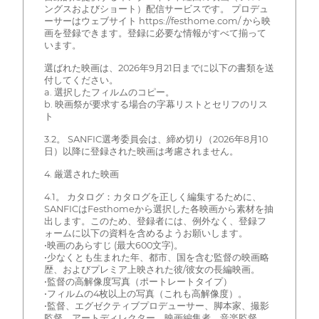
ングスおよびショート）配信サービスです。 プロデュ
ーサーはウェブサイト https://festhome.com/ から映
画を登録できます。登録に必要な情報がすべて揃って
います。
選ばれた映画は、2026年9月21日までに以下の書類を送
付してください。
a. 選択したフィルムのコピー。
b. 映画祭が要求する場合の字幕リストとセリフのリス
ト
3.2。 SANFIC選考委員会は、締め切り（2026年8月10
日）以降に登録された映画は考慮されません。
4. 厳選された映画
4.1。 カタログ：カタログを正しく編集するために、
SANFICはFesthomeから選択した各映画から素材を抽
出します。このため、登録者には、例外なく、登録フ
ォームに以下の資料を含めるようお願いします。
•映画のあらすじ (最大600文字)。
•少なくとも生まれた年、都市、国を含む監督の映画略
歴、およびプレミア上映された彼/彼女の長編映画。
•監督の高解像度写真（ポートレートタイプ）
•フィルムの4枚以上の写真（これも高解像度）。
•監督、エグゼクティブプロデューサー、脚本家、撮影
監督、アートディレクター、映画編集者、音楽監督、