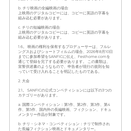
b. チリ映画の全編映画の場合:
上映用のデジタルコピーには、コピーに英語の字幕を
組み込む必要があります。
c. チリの短編映画の場合:
上映用のデジタルコピーには、コピーに英語の字幕を
組み込む必要があります。
1.6。 映画の権利を保有するプロデューサーは、フルレ
ングスおよびショートフィルムの場合、2026年8月10日
までに参加希望をSANFICに伝え、Festhome.comを
通じて登録を完了する必要があります。 この書類は、
宣誓供述書のようなもので、申告者が現行の規則を知
っていて受け入れることを明記したものである。
2. 大会
2.1。 SANFICの公式コンペティションには以下の3つの
カテゴリーがあります。
a. 国際コンペティション：第1作、第2作、第3作、第4
作、第5作、国内外の長編映画、フィクション、ドキュ
メンタリー作品が対象です。
b. チリ・シネマ・コンペティション：チリで制作され
た長編フィクション映画とドキュメンタリー。