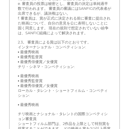
e. 審査員の投票は秘密とし、審査員の決定は単純過半
数で行われます。 審査員の審議にはSANFICの代表者が
出席できるが、議決権はない。
f. 審査員は、賞が正式に決定される前に審査に提出され
た映画について、自分の意見を公に表明しないことに
固く同意します。 現在の規則で想定されていない紛争
は、SANFIC組織によって解決されます。
2.3。 審査員による賞は以下のとおりです。
インターナショナル・コンペティション:
▪ 最優秀映画
▪ 最優秀監督賞
▪ 最優秀俳優賞／女優賞
チリ・シネマ・コンペティション:
▪ 最優秀映画
▪ 最優秀監督賞
▪ 最優秀俳優賞／女優賞
ローカル・タレント・ショートフィルム・コンペティ
ション:
▪ 最優秀映画
チリ映画とナショナル・タレントの国際コンペティシ
ョン審査員
ショートフィルム部門は、2作品を上限として特別賞を
提案することができます。 どの映画も賞を2つ以上受賞