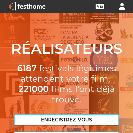
RÉALISATEURS
6187
festivals légitimes
attendent votre film.
221000
films l'ont déjà
trouvé.
ENREGISTREZ-VOUS