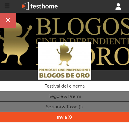
Festival del cinema
Regole & Premi
Sezioni & Tasse (1)
Invia