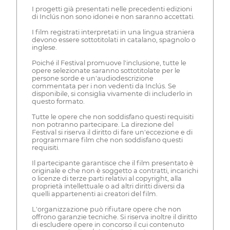
I progetti già presentati nelle precedenti edizioni
di Inclús non sono idonei e non saranno accettati.
I film registrati interpretati in una lingua straniera
devono essere sottotitolati in catalano, spagnolo o
inglese.
Poiché il Festival promuove l'inclusione, tutte le
opere selezionate saranno sottotitolate per le
persone sorde e un'audiodescrizione
commentata per i non vedenti da Inclús. Se
disponibile, si consiglia vivamente di includerlo in
questo formato.
Tutte le opere che non soddisfano questi requisiti
non potranno partecipare. La direzione del
Festival si riserva il diritto di fare un'eccezione e di
programmare film che non soddisfano questi
requisiti.
Il partecipante garantisce che il film presentato è
originale e che non è soggetto a contratti, incarichi
o licenze di terze parti relativi al copyright, alla
proprietà intellettuale o ad altri diritti diversi da
quelli appartenenti ai creatori del film.
L'organizzazione può rifiutare opere che non
offrono garanzie tecniche. Si riserva inoltre il diritto
di escludere opere in concorso il cui contenuto