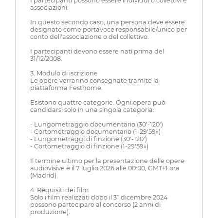
I partecipanti possono essere individui o collettivi e
associazioni.
In questo secondo caso, una persona deve essere
designato come portavoce responsabile/unico per
conto dell'associazione o del collettivo.
I partecipanti devono essere nati prima del
31/12/2008.
3. Modulo di iscrizione
Le opere verranno consegnate tramite la
piattaforma Festhome.
Esistono quattro categorie. Ogni opera può
candidarsi solo in una singola categoria:
- Lungometraggio documentario (30'-120')
- Cortometraggio documentario (1-29'59»)
- Lungometraggi di finzione (30'-120')
- Cortometraggio di finzione (1-29'59»)
Il termine ultimo per la presentazione delle opere
audiovisive è il 7 luglio 2026 alle 00:00, GMT+1 ora
(Madrid).
4. Requisiti dei film
Solo i film realizzati dopo il 31 dicembre 2024
possono partecipare al concorso (2 anni di
produzione).