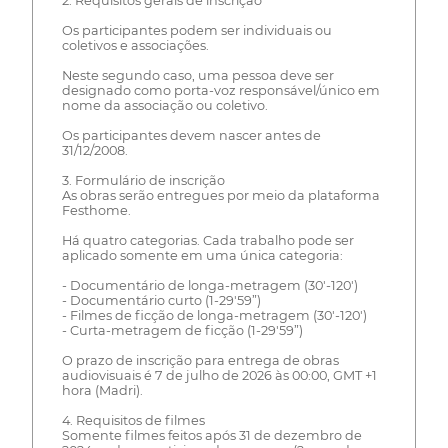
2. Requisitos gerais de inscrição
Os participantes podem ser individuais ou
coletivos e associações.
Neste segundo caso, uma pessoa deve ser
designado como porta-voz responsável/único em
nome da associação ou coletivo.
Os participantes devem nascer antes de
31/12/2008.
3. Formulário de inscrição
As obras serão entregues por meio da plataforma
Festhome.
Há quatro categorias. Cada trabalho pode ser
aplicado somente em uma única categoria:
- Documentário de longa-metragem (30'-120')
- Documentário curto (1-29'59”)
- Filmes de ficção de longa-metragem (30'-120')
- Curta-metragem de ficção (1-29'59”)
O prazo de inscrição para entrega de obras
audiovisuais é 7 de julho de 2026 às 00:00, GMT +1
hora (Madri).
4. Requisitos de filmes
Somente filmes feitos após 31 de dezembro de