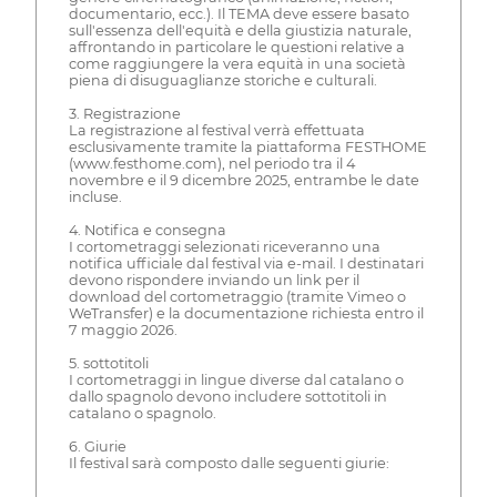
documentario, ecc.). Il TEMA deve essere basato
sull'essenza dell'equità e della giustizia naturale,
affrontando in particolare le questioni relative a
come raggiungere la vera equità in una società
piena di disuguaglianze storiche e culturali.
3. Registrazione
La registrazione al festival verrà effettuata
esclusivamente tramite la piattaforma FESTHOME
(www.festhome.com), nel periodo tra il 4
novembre e il 9 dicembre 2025, entrambe le date
incluse.
4. Notifica e consegna
I cortometraggi selezionati riceveranno una
notifica ufficiale dal festival via e-mail. I destinatari
devono rispondere inviando un link per il
download del cortometraggio (tramite Vimeo o
WeTransfer) e la documentazione richiesta entro il
7 maggio 2026.
5. sottotitoli
I cortometraggi in lingue diverse dal catalano o
dallo spagnolo devono includere sottotitoli in
catalano o spagnolo.
6. Giurie
Il festival sarà composto dalle seguenti giurie: