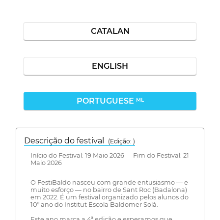
CATALAN
ENGLISH
PORTUGUESE
ML
Descrição do festival
(Edição: )
Início do Festival: 19 Maio 2026 Fim do Festival: 21
Maio 2026
O FestiBaldo nasceu com grande entusiasmo — e
muito esforço — no bairro de Sant Roc (Badalona)
em 2022. É um festival organizado pelos alunos do
10º ano do Institut Escola Baldomer Solà.
Este ano marca a 4ª edição e esperamos que