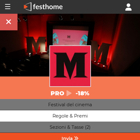
PRO
-18%
Festival del cinema
Regole & Premi
Sezioni & Tasse (2)
Invia