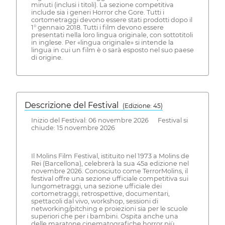
minuti (inclusi i titoli). La sezione competitiva
include sia i generi Horror che Gore. Tutti i
cortometraggi devono essere stati prodotti dopo il
1° gennaio 2018. Tutti i film devono essere
presentati nella loro lingua originale, con sottotitoli
in inglese. Per «lingua originale» si intende la
lingua in cui un film è o sarà esposto nel suo paese
di origine.
Descrizione del Festival
( Edizione: 45)
Inizio del Festival: 06 novembre 2026 Festival si
chiude: 15 novembre 2026
Il Molins Film Festival, istituito nel 1973 a Molins de
Rei (Barcellona), celebrerà la sua 45a edizione nel
novembre 2026. Conosciuto come TerrorMolins, il
festival offre una sezione ufficiale competitiva sui
lungometraggi, una sezione ufficiale dei
cortometraggi, retrospettive, documentari,
spettacoli dal vivo, workshop, sessioni di
networking/pitching e proiezioni sia per le scuole
superiori che per i bambini. Ospita anche una
delle maratone cinematografiche horror più