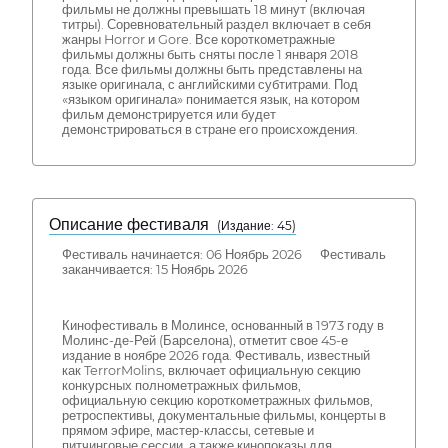
фильмы не должны превышать 18 минут (включая
титры). Соревновательный раздел включает в себя
жанры Horror и Gore. Все короткометражные
фильмы должны быть сняты после 1 января 2018
года. Все фильмы должны быть представлены на
языке оригинала, с английскими субтитрами. Под
«языком оригинала» понимается язык, на котором
фильм демонстрируется или будет
демонстрироваться в стране его происхождения.
Описание фестиваля
( Издание: 45)
Фестиваль начинается: 06 Ноябрь 2026 Фестиваль
заканчивается: 15 Ноябрь 2026
Кинофестиваль в Молинсе, основанный в 1973 году в
Молинс-де-Рей (Барселона), отметит свое 45-е
издание в ноябре 2026 года. Фестиваль, известный
как TerrorMolins, включает официальную секцию
конкурсных полнометражных фильмов,
официальную секцию короткометражных фильмов,
ретроспективы, документальные фильмы, концерты в
прямом эфире, мастер-классы, сетевые и
питчинговые сессии, а также кинопоказы для