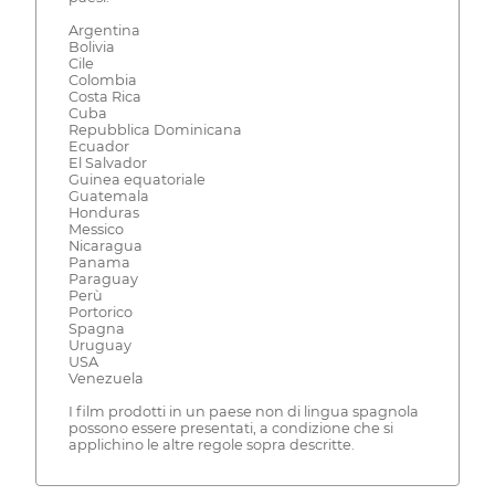
Argentina
Bolivia
Cile
Colombia
Costa Rica
Cuba
Repubblica Dominicana
Ecuador
El Salvador
Guinea equatoriale
Guatemala
Honduras
Messico
Nicaragua
Panama
Paraguay
Perù
Portorico
Spagna
Uruguay
USA
Venezuela
I film prodotti in un paese non di lingua spagnola
possono essere presentati, a condizione che si
applichino le altre regole sopra descritte.