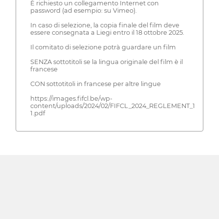
È richiesto un collegamento Internet con
password (ad esempio: su Vimeo).
In caso di selezione, la copia finale del film deve
essere consegnata a Liegi entro il 18 ottobre 2025.
Il comitato di selezione potrà guardare un film
SENZA sottotitoli se la lingua originale del film è il
francese
CON sottotitoli in francese per altre lingue
https://images.fifcl.be/wp-
content/uploads/2024/02/FIFCL_2024_REGLEMENT_1920x10
1.pdf