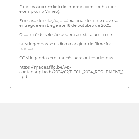
É necessário um link de Internet com senha (por
exemplo: no Vimeo).
Em caso de seleção, a cópia final do filme deve ser
entregue em Liège até 18 de outubro de 2025.
O comitê de seleção poderá assistir a um filme
SEM legendas se o idioma original do filme for
francês
COM legendas em francês para outros idiomas
https://images.fifcl.be/wp-
content/uploads/2024/02/FIFCL_2024_REGLEMENT_1920x10
1.pdf