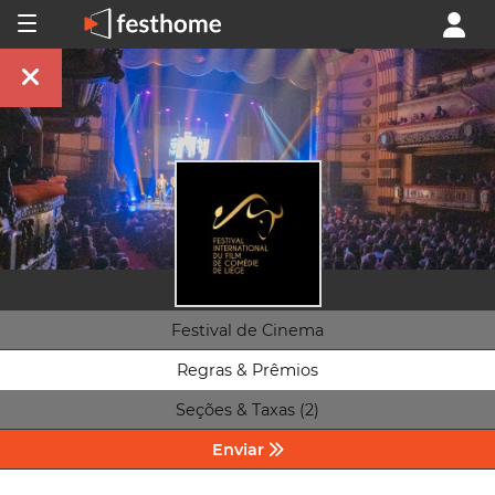
Festival de Cinema
Regras & Prêmios
Seções & Taxas (2)
Enviar