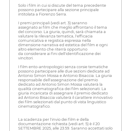
Solo i film in cui si discute del tema precedente
possono partecipare alla sezione principale
intitolata a Fiorenzo Serra.
I premi principali (vedi art. 3) saranno
assegnato ai film che meglio affrontano il tema
del concorso. La giuria, quindi, sarà chiamata a
valutare la rilevanza tematica, l'efficacia
comunicativa e registica espressa nella
dimensione narrativa ed estetica del film e ogni
altro elemento che riterrà opportuno
da considerare ai fini dell'identificazione dei
vincitori.
I film ento-antropologici senza corsie tematiche
possono partecipare alle due sezioni dedicate ad
Antonio Simon Mossa e Antonio Bisaccia. La giuria
responsabile dell'assegnazione del premio
dedicato ad Antonio Simon Mossa valuterà la
qualità cinematografica dei film selezionati. La
giuria incaricata di assegnare il premio dedicato
ad Antonio Bisaccia valuterà il carattere innovativo
dei film selezionati dal punto di vista linguistico
cinematografico.
La scadenza per l'invio dei film e della
documentazione richiesta (vedi art. 5) è il 20
SETTEMBRE 2025, alle 23:59. Saranno accettati solo