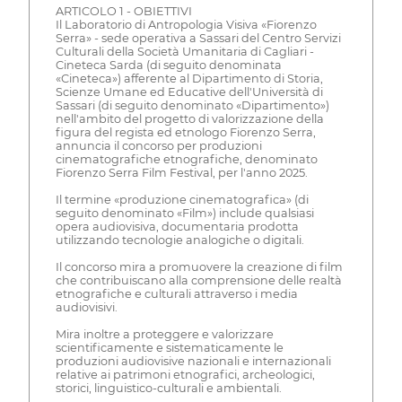
ARTICOLO 1 - OBIETTIVI
Il Laboratorio di Antropologia Visiva «Fiorenzo
Serra» - sede operativa a Sassari del Centro Servizi
Culturali della Società Umanitaria di Cagliari -
Cineteca Sarda (di seguito denominata
«Cineteca») afferente al Dipartimento di Storia,
Scienze Umane ed Educative dell'Università di
Sassari (di seguito denominato «Dipartimento»)
nell'ambito del progetto di valorizzazione della
figura del regista ed etnologo Fiorenzo Serra,
annuncia il concorso per produzioni
cinematografiche etnografiche, denominato
Fiorenzo Serra Film Festival, per l'anno 2025.
Il termine «produzione cinematografica» (di
seguito denominato «Film») include qualsiasi
opera audiovisiva, documentaria prodotta
utilizzando tecnologie analogiche o digitali.
Il concorso mira a promuovere la creazione di film
che contribuiscano alla comprensione delle realtà
etnografiche e culturali attraverso i media
audiovisivi.
Mira inoltre a proteggere e valorizzare
scientificamente e sistematicamente le
produzioni audiovisive nazionali e internazionali
relative ai patrimoni etnografici, archeologici,
storici, linguistico-culturali e ambientali.