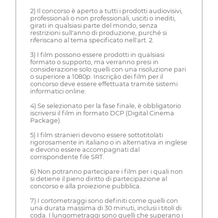
2) Il concorso è aperto a tutti i prodotti audiovisivi,
professionali o non professionali, usciti o inediti,
girati in qualsiasi parte del mondo, senza
restrizioni sull'anno di produzione, purché si
riferiscano al tema specificato nell'art. 2.
3) I film possono essere prodotti in qualsiasi
formato o supporto, ma verranno presi in
considerazione solo quelli con una risoluzione pari
o superiore a 1080p. Inscrição dei film per il
concorso deve essere effettuata tramite sistemi
informatici online.
4) Se selezionato per la fase finale, è obbligatorio
iscriversi il film in formato DCP (Digital Cinema
Package).
5) I film stranieri devono essere sottotitolati
rigorosamente in italiano o in alternativa in inglese
e devono essere accompagnati dal
corrispondente file SRT.
6) Non potranno partecipare i film per i quali non
si detiene il pieno diritto di partecipazione al
concorso e alla proiezione pubblica.
7) I cortometraggi sono definiti come quelli con
una durata massima di 30 minuti, inclusi i titoli di
coda. I lungometraggi sono quelli che superano i