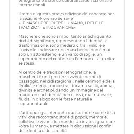
etnografiche e storico-culturali sarde, nazionali e
internazionali.
Il tema di questa ottava edizione del concorso per
la sezione «Fiorenzo Serra» è
«LE MASCHERE, OLTRE L'UMANO, I RITI E LE
TRADIZIONI ETNOGRAFICHE»
Maschere che sono simboli tanto antichi quanto
ricchi di significato, rappresentano l'identità, la
trasformazione, sono mediatrici tra il visibile e
l'invisibile. Indossare una mascherina non è mai
solo un atto esterno: è un varco di soglie, un
superamento del confine tra l'umano e l'altro oltre
se stessi.
Al centro delle tradizioni etnografiche, la
maschera è una presenza vivente nei riti di
passaggio, nei cicli stagionali, nelle cerimonie della
fertilità e nei culti ancestrali. Incarna spiriti, animali,
divinità e archetipi, dando un'immagine del
mondo in cui l'identità non è fissa, ma mutevole,
fluida, in dialogo con le forze naturali e
soprannaturali.
L'antropologia interpreta queste forme come testi
visivi che raccontano storie di popoli, memorie
collettive e visioni del mondo. Un invito a guardare
«oltre l'umano», a mettere in discussione i confini
dell'identità e della realtà.