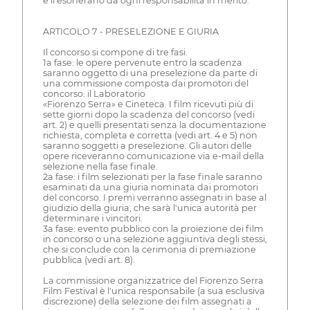
e li esonerano da ogni responsabilità in merito.
ARTICOLO 7 - PRESELEZIONE E GIURIA
Il concorso si compone di tre fasi.
1a fase: le opere pervenute entro la scadenza
saranno oggetto di una preselezione da parte di
una commissione composta dai promotori del
concorso: il Laboratorio
«Fiorenzo Serra» e Cineteca. I film ricevuti più di
sette giorni dopo la scadenza del concorso (vedi
art. 2) e quelli presentati senza la documentazione
richiesta, completa e corretta (vedi art. 4 e 5) non
saranno soggetti a preselezione. Gli autori delle
opere riceveranno comunicazione via e-mail della
selezione nella fase finale.
2a fase: i film selezionati per la fase finale saranno
esaminati da una giuria nominata dai promotori
del concorso. I premi verranno assegnati in base al
giudizio della giuria, che sarà l'unica autorità per
determinare i vincitori.
3a fase: evento pubblico con la proiezione dei film
in concorso o una selezione aggiuntiva degli stessi,
che si conclude con la cerimonia di premiazione
pubblica (vedi art. 8).
La commissione organizzatrice del Fiorenzo Serra
Film Festival è l'unica responsabile (a sua esclusiva
discrezione) della selezione dei film assegnati a