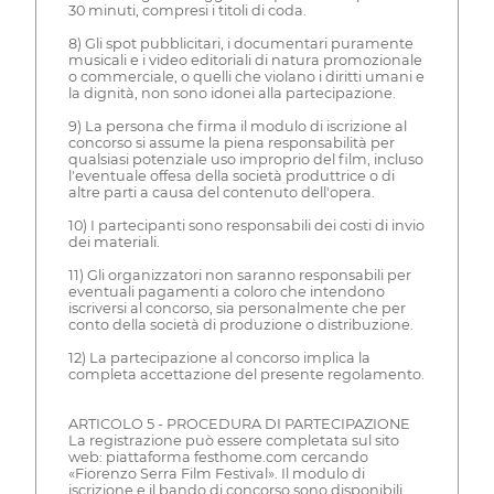
30 minuti, compresi i titoli di coda.
8) Gli spot pubblicitari, i documentari puramente
musicali e i video editoriali di natura promozionale
o commerciale, o quelli che violano i diritti umani e
la dignità, non sono idonei alla partecipazione.
9) La persona che firma il modulo di iscrizione al
concorso si assume la piena responsabilità per
qualsiasi potenziale uso improprio del film, incluso
l'eventuale offesa della società produttrice o di
altre parti a causa del contenuto dell'opera.
10) I partecipanti sono responsabili dei costi di invio
dei materiali.
11) Gli organizzatori non saranno responsabili per
eventuali pagamenti a coloro che intendono
iscriversi al concorso, sia personalmente che per
conto della società di produzione o distribuzione.
12) La partecipazione al concorso implica la
completa accettazione del presente regolamento.
ARTICOLO 5 - PROCEDURA DI PARTECIPAZIONE
La registrazione può essere completata sul sito
web: piattaforma festhome.com cercando
«Fiorenzo Serra Film Festival». Il modulo di
iscrizione e il bando di concorso sono disponibili