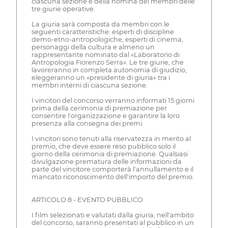
ciascuna sezione e della nomina dei membri delle
tre giurie operative.
La giuria sarà composta da membri con le
seguenti caratteristiche: esperti di discipline
demo-etno-antropologiche, esperti di cinema,
personaggi della cultura e almeno un
rappresentante nominato dal «Laboratorio di
Antropologia Fiorenzo Serra». Le tre giurie, che
lavoreranno in completa autonomia di giudizio,
eleggeranno un «presidente di giuria» tra i
membri interni di ciascuna sezione.
I vincitori del concorso verranno informati 15 giorni
prima della cerimonia di premiazione per
consentire l'organizzazione e garantire la loro
presenza alla consegna dei premi.
I vincitori sono tenuti alla riservatezza in merito al
premio, che deve essere reso pubblico solo il
giorno della cerimonia di premiazione. Qualsiasi
divulgazione prematura delle informazioni da
parte del vincitore comporterà l'annullamento e il
mancato riconoscimento dell'importo del premio.
ARTICOLO 8 - EVENTO PUBBLICO
I film selezionati e valutati dalla giuria, nell'ambito
del concorso, saranno presentati al pubblico in un