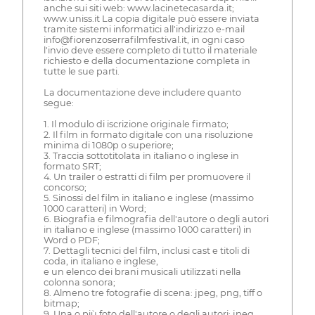
anche sui siti web: www.lacinetecasarda.it;
www.uniss.it La copia digitale può essere inviata
tramite sistemi informatici all'indirizzo e-mail
info@fiorenzoserrafilmfestival.it, in ogni caso
l'invio deve essere completo di tutto il materiale
richiesto e della documentazione completa in
tutte le sue parti.
La documentazione deve includere quanto
segue:
1. Il modulo di iscrizione originale firmato;
2. Il film in formato digitale con una risoluzione
minima di 1080p o superiore;
3. Traccia sottotitolata in italiano o inglese in
formato SRT;
4. Un trailer o estratti di film per promuovere il
concorso;
5. Sinossi del film in italiano e inglese (massimo
1000 caratteri) in Word;
6. Biografia e filmografia dell'autore o degli autori
in italiano e inglese (massimo 1000 caratteri) in
Word o PDF;
7. Dettagli tecnici del film, inclusi cast e titoli di
coda, in italiano e inglese,
e un elenco dei brani musicali utilizzati nella
colonna sonora;
8. Almeno tre fotografie di scena: jpeg, png, tiff o
bitmap;
9. Una o più foto dell'autore o degli autori: jpeg,