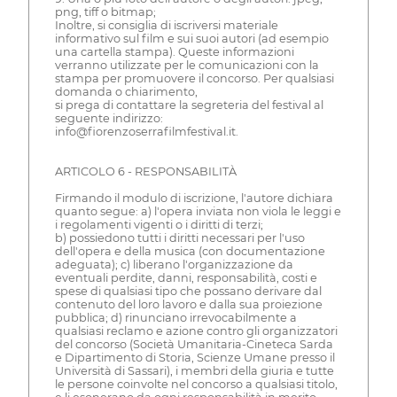
png, tiff o bitmap;
Inoltre, si consiglia di iscriversi materiale
informativo sul film e sui suoi autori (ad esempio
una cartella stampa). Queste informazioni
verranno utilizzate per le comunicazioni con la
stampa per promuovere il concorso. Per qualsiasi
domanda o chiarimento,
si prega di contattare la segreteria del festival al
seguente indirizzo:
info@fiorenzoserrafilmfestival.it.
ARTICOLO 6 - RESPONSABILITÀ
Firmando il modulo di iscrizione, l'autore dichiara
quanto segue: a) l'opera inviata non viola le leggi e
i regolamenti vigenti o i diritti di terzi;
b) possiedono tutti i diritti necessari per l'uso
dell'opera e della musica (con documentazione
adeguata); c) liberano l'organizzazione da
eventuali perdite, danni, responsabilità, costi e
spese di qualsiasi tipo che possano derivare dal
contenuto del loro lavoro e dalla sua proiezione
pubblica; d) rinunciano irrevocabilmente a
qualsiasi reclamo e azione contro gli organizzatori
del concorso (Società Umanitaria-Cineteca Sarda
e Dipartimento di Storia, Scienze Umane presso il
Università di Sassari), i membri della giuria e tutte
le persone coinvolte nel concorso a qualsiasi titolo,