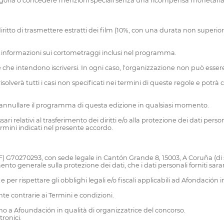
tegoria o concedere menzioni speciali senza una ricompensa monetaria
 il diritto di trasmettere estratti dei film (10%, con una durata non supe
 informazioni sui cortometraggi inclusi nel programma.
re che intendono iscriversi. In ogni caso, l'organizzazione non può esser
 risolverà tutti i casi non specificati nei termini di queste regole e pot
re o annullare il programma di questa edizione in qualsiasi momento.
i relativi al trasferimento dei diritti e/o alla protezione dei dati person
termini indicati nel presente accordo.
NIF) G70270293, con sede legale in Cantón Grande 8, 15003, A Coruña (di 
o generale sulla protezione dei dati, che i dati personali forniti saran
e per rispettare gli obblighi legali e/o fiscali applicabili ad Afondación 
nte contrarie ai Termini e condizioni.
cano a Afoundación in qualità di organizzatrice del concorso.
ronici.