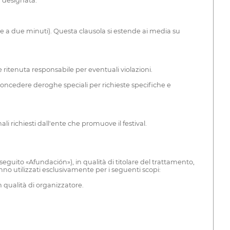
 designata.
riore a due minuti). Questa clausola si estende ai media su
e ritenuta responsabile per eventuali violazioni.
rà concedere deroghe speciali per richieste specifiche e
ali richiesti dall'ente che promuove il festival.
seguito «Afundación»), in qualità di titolare del trattamento,
no utilizzati esclusivamente per i seguenti scopi:
in qualità di organizzatore.