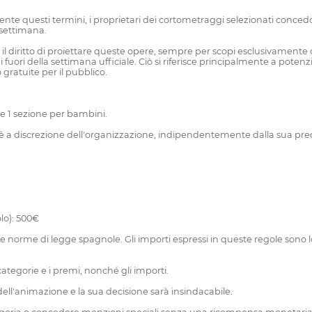
 questi termini, i proprietari dei cortometraggi selezionati concedono l
 settimana.
 diritto di proiettare queste opere, sempre per scopi esclusivamente cu
 di fuori della settimana ufficiale. Ciò si riferisce principalmente a potenz
gratuite per il pubblico.
 e 1 sezione per bambini.
a è a discrezione dell'organizzazione, indipendentemente dalla sua pre
lo): 500€
alle norme di legge spagnole. Gli importi espressi in queste regole sono lo
e categorie e i premi, nonché gli importi.
dell'animazione e la sua decisione sarà insindacabile.