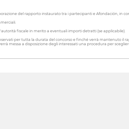
aborazione del rapporto instaurato tra i partecipanti e Afondación, in co
mmerciali.
utorità fiscale in merito a eventuali importi detratti (se applicabile).
nservati per tutta la durata del concorso e finché verrà mantenuto il ra
 verrà messa a disposizione degli interessati una procedura per scegliere