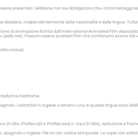
o essere presentati. Sebbene non sia obbligatorio che i cortometraggi s
 che desidera, indipendentemente dalla nazionalità e dalla lingua. Tutt
izione di animazione fornita dall'International Animated Film Associatio
o» (asifa.net). Possono essere accettati film che combinano azione da
dito inclusi).
piattaforma Festhome.
pagnolo, i sottotitoli in inglese o almeno una di queste lingue sono obblig
.mov (H.264, ProRes 422 e ProRes 444) o .mp4 (H.264), risoluzione e frame 
ano, spagnolo o inglese: file.srt con codice temporale. Le copie con sottoti