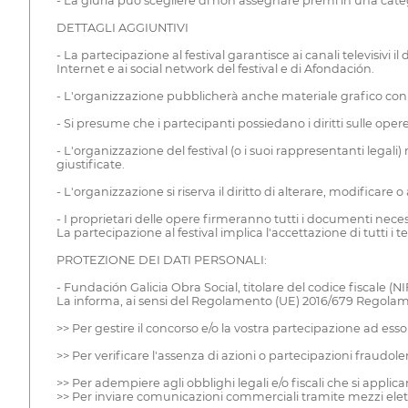
- La giuria può scegliere di non assegnare premi in una ca
DETTAGLI AGGIUNTIVI
- La partecipazione al festival garantisce ai canali televisivi
Internet e ai social network del festival e di Afondación.
- L'organizzazione pubblicherà anche materiale grafico con
- Si presume che i partecipanti possiedano i diritti sulle ope
- L'organizzazione del festival (o i suoi rappresentanti legali)
giustificate.
- L'organizzazione si riserva il diritto di alterare, modifica
- I proprietari delle opere firmeranno tutti i documenti necessar
La partecipazione al festival implica l'accettazione di tutti i 
PROTEZIONE DEI DATI PERSONALI:
- Fundación Galicia Obra Social, titolare del codice fiscale (
La informa, ai sensi del Regolamento (UE) 2016/679 Regolament
>> Per gestire il concorso e/o la vostra partecipazione ad esso 
>> Per verificare l'assenza di azioni o partecipazioni fraudole
>> Per adempiere agli obblighi legali e/o fiscali che si appli
>> Per inviare comunicazioni commerciali tramite mezzi elett