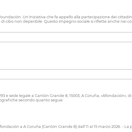
dación. Un'iniziativa che fa appello alla partecipazione dei cittadini e
mbio di cibo non deperibile. Questo impegno sociale si riflette anche nei co
93 e sede legale a Cantón Grande 8, 15003, A Coruña; «Afondación», di s
tografiche secondo quanto segue:
fondación a A Coruña (Cantón Grande 8) dall'11 al 15 marzo 2026. - La pa