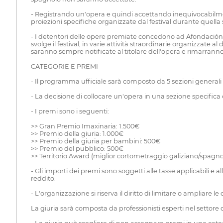
- Registrando un'opera e quindi accettando inequivocabilmente
proiezioni specifiche organizzate dal festival durante quella
- I detentori delle opere premiate concedono ad Afondación il
svolge il festival, in varie attività straordinarie organizzate al
saranno sempre notificate al titolare dell'opera e rimarranno 
CATEGORIE E PREMI
- Il programma ufficiale sarà composto da 5 sezioni generali
- La decisione di collocare un'opera in una sezione specific
- I premi sono i seguenti:
>> Gran Premio Imaxinaria: 1.500€
>> Premio della giuria: 1.000€
>> Premio della giuria per bambini: 500€
>> Premio del pubblico: 500€
>> Territorio Award (miglior cortometraggio galiziano/spagno
- Gli importi dei premi sono soggetti alle tasse applicabili e 
reddito.
- L'organizzazione si riserva il diritto di limitare o ampliare l
La giuria sarà composta da professionisti esperti nel settore 