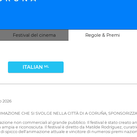
Festival del cinema
Regole & Premi
ITALIAN
ML
zo 2026
ANIMAZIONE CHE SI SVOLGE NELLA CITTÀ DI A CORUÑA, SPONSORIZ
one non commerciali al grande pubblico. Il festival è stato creato anc
 ampia e riconosciuta. Il festival è diretto da Matilde Rodríguez, curatr
i spicco dell'animazione attuale e vincitore di numerosi premi naziona