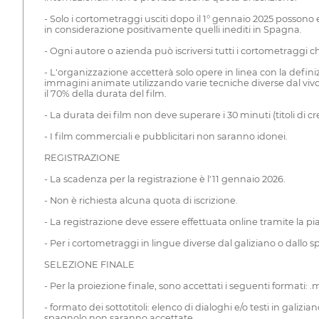
- Solo i cortometraggi usciti dopo il 1° gennaio 2025 posson
in considerazione positivamente quelli inediti in Spagna.
- Ogni autore o azienda può iscriversi tutti i cortometraggi
- L'organizzazione accetterà solo opere in linea con la defin
immagini animate utilizzando varie tecniche diverse dal viv
il 70% della durata del film.
- La durata dei film non deve superare i 30 minuti (titoli di cre
- I film commerciali e pubblicitari non saranno idonei.
REGISTRAZIONE
- La scadenza per la registrazione è l'11 gennaio 2026.
- Non è richiesta alcuna quota di iscrizione.
- La registrazione deve essere effettuata online tramite la 
- Per i cortometraggi in lingue diverse dal galiziano o dallo s
SELEZIONE FINALE
- Per la proiezione finale, sono accettati i seguenti formati: 
- formato dei sottotitoli: elenco di dialoghi e/o testi in galizi
spagnolo non saranno accettate.