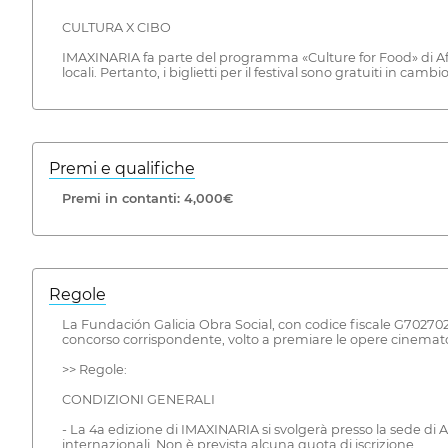
CULTURA X CIBO
IMAXINARIA fa parte del programma «Culture for Food» di Afoun
locali. Pertanto, i biglietti per il festival sono gratuiti in ca
Premi e qualifiche
Premi in contanti: 4,000€
Regole
La Fundación Galicia Obra Social, con codice fiscale G702702
concorso corrispondente, volto a premiare le opere cinema
>> Regole:
CONDIZIONI GENERALI
- La 4a edizione di IMAXINARIA si svolgerà presso la sede di A
internazionali. Non è prevista alcuna quota di iscrizione.