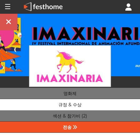
영화제
규정 & 수상
섹션 & 참가비 (2)
전송