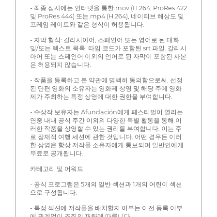
- 최종 심사에는 인터넷을 통한.mov (H.264, ProRes 422
및 ProRes 444) 또는.mp4 (H.264), 네이티브 해상도 및
프레임 레이트와 같은 형식이 허용됩니다.
- 자막 형식: 갈리시아어, 스페인어 또는 영어로 된 대화
및/또는 텍스트 목록: 타임 코드가 포함된.srt 파일. 갈리시
아어 또는 스페인어 이외의 언어로 된 자막이 포함된 사본
은 허용되지 않습니다.
- 작품을 등록하고 본 약관에 명백히 동의함으로써, 선정
된 단편 영화의 소유자는 영화제 상영 및 해당 주에 영화
제가 주최하는 특정 상영에 대한 권한을 부여합니다.
- 수상작 보유자는 Afundación에게 페스티벌이 열리는
연중 내내 공식 주간 이외의 다양한 특별 활동을 통해 이
러한 작품을 상영할 수 있는 권리를 부여합니다. 이는 주
로 잠재적 여행 세션에 관한 것입니다. 어떤 경우든 이러
한 상영은 항상 저작물 소유자에게 통보되며 일반인에게
무료로 공개됩니다.
카테고리 및 어워드
- 공식 프로그램은 5개의 일반 섹션과 1개의 어린이 섹션
으로 구성됩니다.
- 특정 섹션에 저작물을 배치할지 여부는 이전 등록 여부
에 관계없이 조직의 재량에 따릅니다.