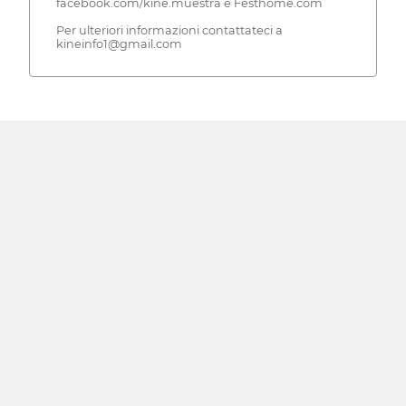
facebook.com/kine.muestra e Festhome.com
Per ulteriori informazioni contattateci a
kineinfo1@gmail.com