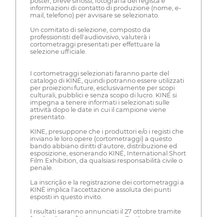
poster, breve sinossi, fotografia del regista e
informazioni di contatto di produzione (nome, e-
mail, telefono) per avvisare se selezionato.
Un comitato di selezione, composto da
professionisti dell'audiovisivo, valuterà i
cortometraggi presentati per effettuare la
selezione ufficiale.
I cortometraggi selezionati faranno parte del
catalogo di KINÉ, quindi potranno essere utilizzati
per proiezioni future, esclusivamente per scopi
culturali, pubblici e senza scopo di lucro. KINÉ si
impegna a tenere informati i selezionati sulle
attività dopo le date in cui il campione viene
presentato.
KINE, presuppone che i produttori e/o i registi che
inviano le loro opere (cortometraggi) a questo
bando abbiano diritti d'autore, distribuzione ed
esposizione, esonerando KINÉ, International Short
Film Exhibition, da qualsiasi responsabilità civile o
penale.
La inscrição e la registrazione dei cortometraggi a
KINÉ implica l'accettazione assoluta dei punti
esposti in questo invito.
I risultati saranno annunciati il 27 ottobre tramite