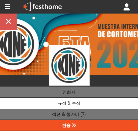
영화제
규정 & 수상
섹션 & 참가비 (7)
전송