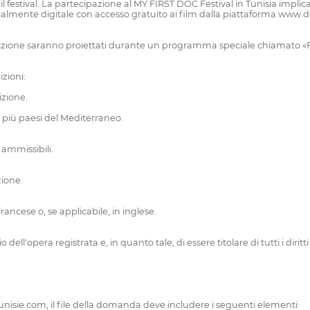
festival. La partecipazione al MY FIRST DOC Festival in Tunisia implica l
parzialmente digitale con accesso gratuito ai film dalla piattaforma w
edizione saranno proiettati durante un programma speciale chiamato «
zioni:
izione.
o più paesi del Mediterraneo.
 ammissibili.
zione.
rancese o, se applicabile, in inglese.
 dell'opera registrata e, in quanto tale, di essere titolare di tutti i diritti
nisie.com, il file della domanda deve includere i seguenti elementi: