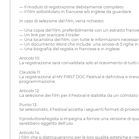
— Il modulo di registrazione debitamente compilato
— Il film sottotitolato in francese e/o inglese da guardare.
In caso di selezione del film, verrà richiesto:
— Una copia del film, preferibilmente con un estratto france
— Un link per scaricare il trailer.
— Una locandina del film, con tutte le informazioni necessarie 
— Un documento Word che include: una sinossi di 5 righe in 
— Una biografia del regista in francese e in inglese.
Articolo 10:
La registrazione sarà convalidata solo al ricevimento di tutti
Clausola 11:
La registrazione al MY FIRST DOC Festival è definitiva e irrevoc
programmazione.
Articolo 12:
La selezione dei film per il Festival è stabilita da un comita
Punto 13:
Se selezionato, il Festival accetta i seguenti formati di proiezi
Il produttore/regista si impegna a fornire una versione di qual
sarebbero oggetto dell'uso.
Articolo 14:
I film che si distingueranno per le loro qualità estetiche e