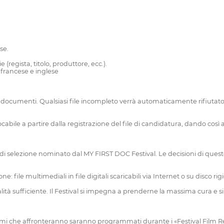
se.
(regista, titolo, produttore, ecc.).
francese e inglese
 i documenti. Qualsiasi file incompleto verrà automaticamente rifiutato s
abile a partire dalla registrazione del file di candidatura, dando così agl
to di selezione nominato dal MY FIRST DOC Festival. Le decisioni di ques
one: file multimediali in file digitali scaricabili via Internet o su disco
ità sufficiente. Il Festival si impegna a prenderne la massima cura e si ri
 i temi che affronteranno saranno programmati durante i «Festival Film 