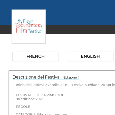
FRENCH
ENGLISH
Descrizione del Festival
( Edizione: )
Inizio del Festival: 23 aprile 2026 Festival si chiude: 26 april
FESTIVAL IL MIO PRIMO DOC
9a edizione 2026
REGOLE
CATEGORIE: Film documentari