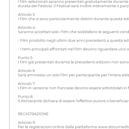
I film selezionati saranno presentati gratuitamente durante il 
durata del Festival. Il Festival sarà inoltre interamente o 
Articolo 3:
I film che si sono particolarmente distinti durante questa 
Articolo 4:
Saranno accettati solo i film che soddisfano le seguenti condi
- Film prodotto negli ultimi due anni precedenti a questa ed
- I temi principali affrontati nel film devono riguardare uno 
Punto 5:
I film già presentati durante le precedenti edizioni non sono
Articolo 6:
Sarà ammesso un solo film per partecipante per l'intera edi
Articolo 7:
I film in versione non francese devono essere sottotitolati in f
Punto 8:
Il dichiarante dichiara di essere l'effettivo autore o beneficiario
REGISTRAZIONE
Articolo 9:
Per le registrazioni online dalla piattaforma www.documedtu