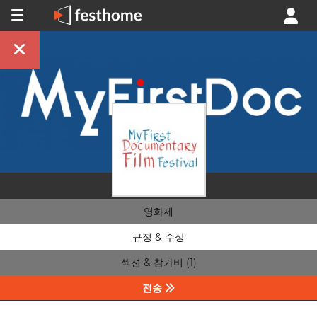
영화제
규정 & 수상
섹션 & 참가비 (1)
전송