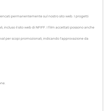
nno elencati permanentemente sul nostro sito web. I progetti
 incluso il sito web di NFIFF. I film accettati possono anche
estival per scopi promozionali, indicando l'approvazione da
one.