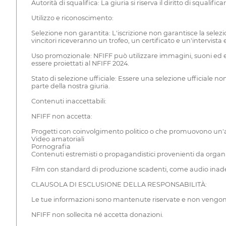
Autorità di squalifica: La giuria si riserva il diritto di squal
Utilizzo e riconoscimento:
Selezione non garantita: L'iscrizione non garantisce la selezio
vincitori riceveranno un trofeo, un certificato e un'intervis
Uso promozionale: NFIFF può utilizzare immagini, suoni ed est
essere proiettati al NFIFF 2024.
Stato di selezione ufficiale: Essere una selezione ufficiale n
parte della nostra giuria.
Contenuti inaccettabili:
NFIFF non accetta:
Progetti con coinvolgimento politico o che promuovono un'
Video amatoriali
Pornografia
Contenuti estremisti o propagandistici provenienti da organiz
Film con standard di produzione scadenti, come audio inadegu
CLAUSOLA DI ESCLUSIONE DELLA RESPONSABILITÀ:
Le tue informazioni sono mantenute riservate e non vengono
NFIFF non sollecita né accetta donazioni.