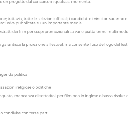
ificare un progetto dal concorso in qualsiasi momento.
ne; tuttavia, tutte le selezioni ufficiali, i candidati e i vincitori sara
ta esclusiva pubblicata su un importante media.
ratti dei film per scopi promozionali su varie piattaforme multimediali,
on garantisce la proiezione al festival, ma consente l'uso del logo del f
agenda politica
zazioni religiose o politiche
ato, mancanza di sottotitoli per film non in inglese o bassa risoluzi
 condivise con terze parti.