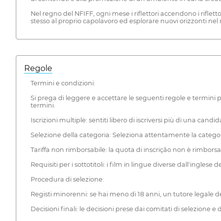
Nel regno del NFIFF, ogni mese i riflettori accendono i rifletto
stesso al proprio capolavoro ed esplorare nuovi orizzonti n
Regole
Termini e condizioni:
Si prega di leggere e accettare le seguenti regole e termini pr
termini.
Iscrizioni multiple: sentiti libero di iscriversi più di una cand
Selezione della categoria: Seleziona attentamente la categori
Tariffa non rimborsabile: la quota di inscrição non è rimborsa
Requisiti per i sottotitoli: i film in lingue diverse dall'ingle
Procedura di selezione:
Registi minorenni: se hai meno di 18 anni, un tutore legale de
Decisioni finali: le decisioni prese dai comitati di selezione e