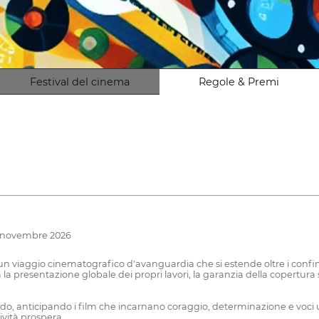
Festival del cinema
Regole & Premi
08 novembre 2026
 un viaggio cinematografico d'avanguardia che si estende oltre i confin
 presentazione globale dei propri lavori, la garanzia della copertura
ndo, anticipando i film che incarnano coraggio, determinazione e voci 
ività prospera.