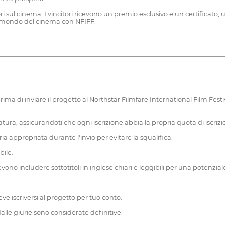
ri sul cinema. I vincitori ricevono un premio esclusivo e un certificato, 
el mondo del cinema con NFIFF.
ima di inviare il progetto al Northstar Filmfare International Film Festiv
idatura, assicurandoti che ogni iscrizione abbia la propria quota di iscrizi
a appropriata durante l'invio per evitare la squalifica.
bile.
se devono includere sottotitoli in inglese chiari e leggibili per una pote
ve iscriversi al progetto per tuo conto.
 dalle giurie sono considerate definitive.