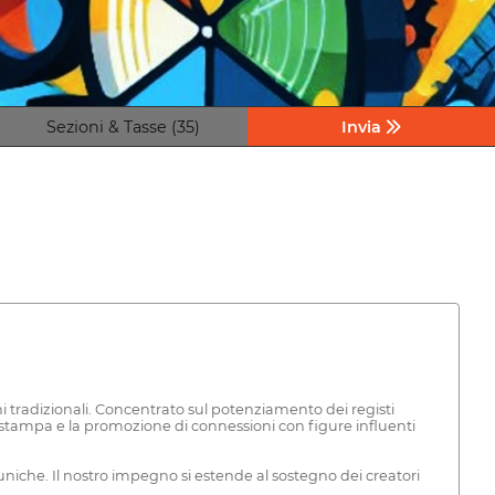
Sezioni & Tasse (35)
Invia
i tradizionali. Concentrato sul potenziamento dei registi
 stampa e la promozione di connessioni con figure influenti
uniche. Il nostro impegno si estende al sostegno dei creatori