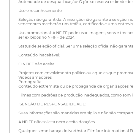
Autoridade de desqualificação: O júri se reserva o direito 
Uso e reconhecimento:
Seleção não garantida: A inscrição não garante a seleção; n
vencedores receberão um troféu, certificado e uma entrev
Uso promocional: A NFIFF pode usar imagens, sons e trechos
ser exibidos no NFIFF de 2024.
Status de seleção oficial: Ser uma seleção oficial não garant
Conteúdo inaceitável:
O NFIFF não aceita:
Projetos com envolvimento político ou aqueles que promo
Vídeos amadores
Pornografia
Conteúdo extremista ou de propaganda de organizações reli
Filmes com padrões de produção inadequados, como som ina
ISENÇÃO DE RESPONSABILIDADE:
Suas informações são mantidas em sigilo e não são comparti
A NFIFF não solicita nem aceita doações.
Qualquer semelhança do Northstar Filmfare International Fi