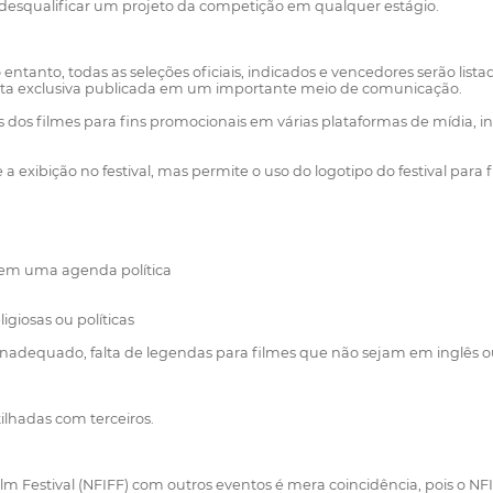
de desqualificar um projeto da competição em qualquer estágio.
o entanto, todas as seleções oficiais, indicados e vencedores serão li
ista exclusiva publicada em um importante meio de comunicação.
 dos filmes para fins promocionais em várias plataformas de mídia, 
e a exibição no festival, mas permite o uso do logotipo do festival par
vem uma agenda política
giosas ou políticas
dequado, falta de legendas para filmes que não sejam em inglês ou
lhadas com terceiros.
lm Festival (NFIFF) com outros eventos é mera coincidência, pois o N