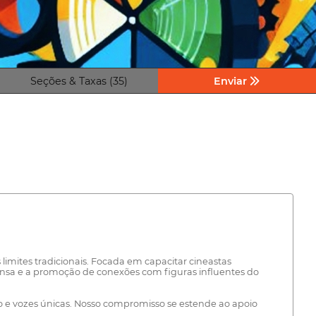
Seções & Taxas (35)
Enviar
imites tradicionais. Focada em capacitar cineastas
ensa e a promoção de conexões com figuras influentes do
e vozes únicas. Nosso compromisso se estende ao apoio