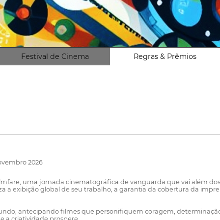
Festival de Cinema
Regras & Prêmios
Novembro 2026
lmfare, uma jornada cinematográfica de vanguarda que vai além dos l
a exibição global de seu trabalho, a garantia da cobertura da impr
undo, antecipando filmes que personifiquem coragem, determinação 
 a criatividade prospere.