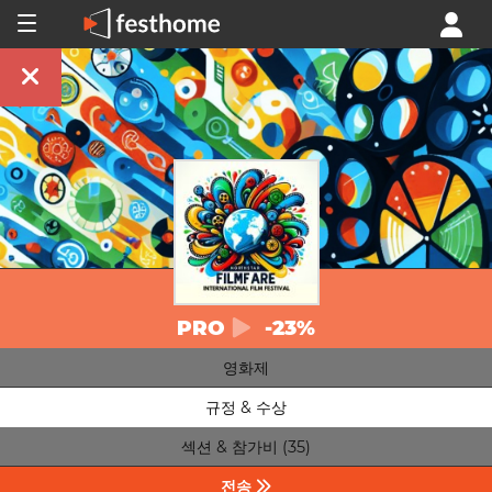
PRO
-23%
영화제
규정 & 수상
섹션 & 참가비 (35)
전송