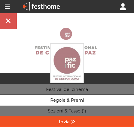
Festival del cinema
Regole & Premi
Sezioni & Tasse (1)
Invia