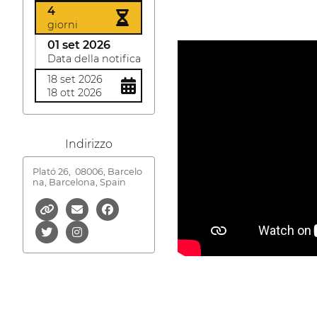
4
giorni
01 set 2026
Data della notifica
18 set 2026
18 ott 2026
Indirizzo
Plató 26,
08006, Barcelo
na, Barcelona, Spain