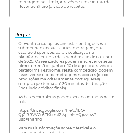
metragem na Filmin, através de um contrato de
Revenue Share (divisão de receitas).
Regras
O evento encoraja os cineastas portugueses a
submeterem as suas curtas-metragens, que
estarão disponíveis para visualização na
plataforma entre 18 de setembro e 18 de outubro
de 2026. Os realizadores podem inscrever os seus
filmes entre 8 de junho e 10 de agosto através da
plataforma Festhome. Nesta competição, podem
inscrever-se curtas-metragens nacionais (ou co-
produções maioritariamente portuguesas)
sempre que tenha até 30 minutos de duração
(incluindo créditos finais).
As bases completas podem ser encontradas neste
link:
https://drive.google.com/file/d/1bQ-
Qj2fBBVVCs6Zl4tiImIZiAp_nMAQp/view?
usp=sharing
Para mais informaçõe sobre o festival e o
regulamento, contactar: