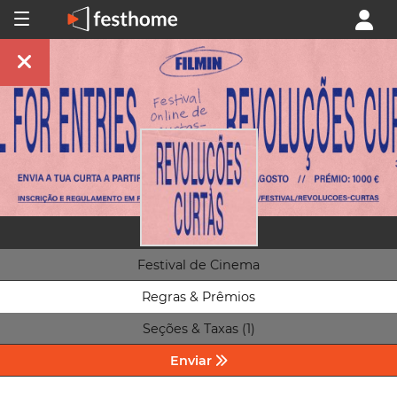
Festival de Cinema
Regras & Prêmios
Seções & Taxas (1)
Enviar