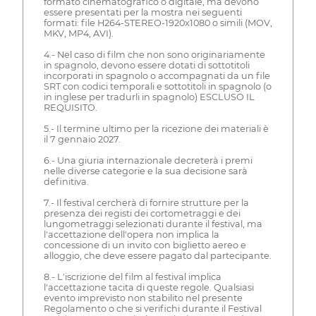
formato cinematografico o digitale, ma devono
essere presentati per la mostra nei seguenti
formati: file H264-STEREO-1920x1080 o simili (MOV,
MKV, MP4, AVI).
4.- Nel caso di film che non sono originariamente
in spagnolo, devono essere dotati di sottotitoli
incorporati in spagnolo o accompagnati da un file
SRT con codici temporali e sottotitoli in spagnolo (o
in inglese per tradurli in spagnolo) ESCLUSO IL
REQUISITO.
5.- Il termine ultimo per la ricezione dei materiali è
il 7 gennaio 2027.
6.- Una giuria internazionale decreterà i premi
nelle diverse categorie e la sua decisione sarà
definitiva.
7.- Il festival cercherà di fornire strutture per la
presenza dei registi dei cortometraggi e dei
lungometraggi selezionati durante il festival, ma
l'accettazione dell'opera non implica la
concessione di un invito con biglietto aereo e
alloggio, che deve essere pagato dal partecipante.
8.- L'iscrizione del film al festival implica
l'accettazione tacita di queste regole. Qualsiasi
evento imprevisto non stabilito nel presente
Regolamento o che si verifichi durante il Festival