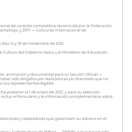
ional de carácter competitiva reconocida por la Federación
tometraje, y ZIFF — Concurso Internacional de
 días 12 y 19 de noviembre de 2021.
e Cultura del Gobierno Vasco y el Ministerio de Educación,
ción, animación y documental para su Sección Oficial —
aber sido dirigidos por realizadoras y/o directores que no
o sus representantes legales.
 posterior al 1 de enero de 2021, y para su selección
 incluir el formulario y la información complementaria sobre
irectores y realizadoras que garanticen su estreno en el
ntal y Cortometraje de Bilbao — ZINEBI, o que hayan sido