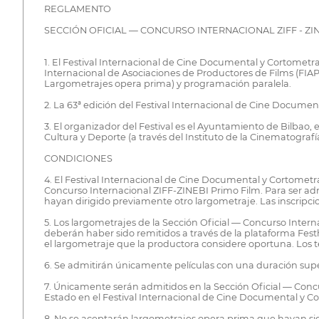
REGLAMENTO
SECCIÓN OFICIAL — CONCURSO INTERNACIONAL ZIFF - ZI
1. El Festival Internacional de Cine Documental y Cortomet
Internacional de Asociaciones de Productores de Films (FIAP
Largometrajes opera prima) y programación paralela.
2. La 63ª edición del Festival Internacional de Cine Documen
3. El organizador del Festival es el Ayuntamiento de Bilbao,
Cultura y Deporte (a través del Instituto de la Cinematografí
CONDICIONES
4. El Festival Internacional de Cine Documental y Cortometr
Concurso Internacional ZIFF-ZINEBI Primo Film. Para ser admi
hayan dirigido previamente otro largometraje. Las inscripcio
5. Los largometrajes de la Sección Oficial — Concurso Intern
deberán haber sido remitidos a través de la plataforma Fest
el largometraje que la productora considere oportuna. Los t
6. Se admitirán únicamente películas con una duración supe
7. Únicamente serán admitidos en la Sección Oficial — Concu
Estado en el Festival Internacional de Cine Documental y C
8. No se aceptarán largometrajes opera prima que hayan sid