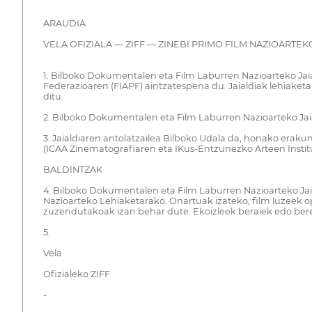
ARAUDIA
VELA OFIZIALA — ZIFF — ZINEBI PRIMO FILM NAZIOARTEK
1. Bilboko Dokumentalen eta Film Laburren Nazioarteko Jai
Federazioaren (FIAPF) aintzatespena du. Jaialdiak lehiaket
ditu.
2. Bilboko Dokumentalen eta Film Laburren Nazioarteko Jaial
3. Jaialdiaren antolatzailea Bilboko Udala da, honako erakun
(ICAA Zinematografiaren eta IKus-Entzunezko Arteen Institu
BALDINTZAK
4. Bilboko Dokumentalen eta Film Laburren Nazioarteko Jaia
Nazioarteko Lehiaketarako. Onartuak izateko, film luzeek op
zuzendutakoak izan behar dute. Ekoizleek beraiek edo bere
5.
Vela
Ofizialeko ZIFF
-