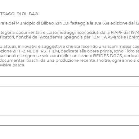
TRAGGI DI BILBAO
rale del Municipio di Bilbao, ZINEBI festeggia la sua 63a edizione dal 1
a categoria documentari e cortometraggi riconosciuti dalla FIAPF dal 1
ualificatori, nonché dall'Accademia Spagnola per i BAFTA Awards e i pre
 più attuali, innovativi e suggestivi e che sta facendo una scommessa 
zione ZIFF-ZINEBIFIRST FILM, dedicata alle opere prime, sono il loro se
ternazionali e le rigorose selezioni delle sue sezioni BEIDES DOCS, ded
mentari baschi da una produzione recente. Inoltre, ogni anno si cel
visiva basca.