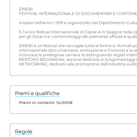
ZINEBI
FESTIVAL INTERNAZIONALE DI DOCUMENTARI E CORTOME
Iniziato nell'anno 1.959 e organizzato dal Dipartimento Cultu
È l'unico festival internazionale di Classe A in Spagna nell
per gli Oscar tra i cortometraggi dei palmares ufficiali e q
ZINEBI è un festival che raccoglie tutte le forme e i formati
internazionale (documentario, animazione e finzione) e la se
riconosce la prestigiosa carriera di distinguendo registi in
BERTOKO BEGIRADAK, sezione dedicata ai lungometraggi docu
NETWORKING, dedicato alla promozione dell'industria audio
Premi e qualifiche
Premi in contanti: 14,000€
Regole