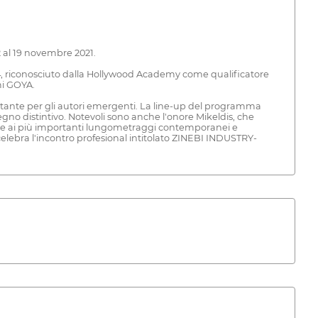
2 al 19 novembre 2021.
974, riconosciuto dalla Hollywood Academy come qualificatore
mi GOYA.
costante per gli autori emergenti. La line-up del programma
gno distintivo. Notevoli sono anche l'onore Mikeldis, che
icate ai più importanti lungometraggi contemporanei e
ebra l'incontro profesional intitolato ZINEBI INDUSTRY-