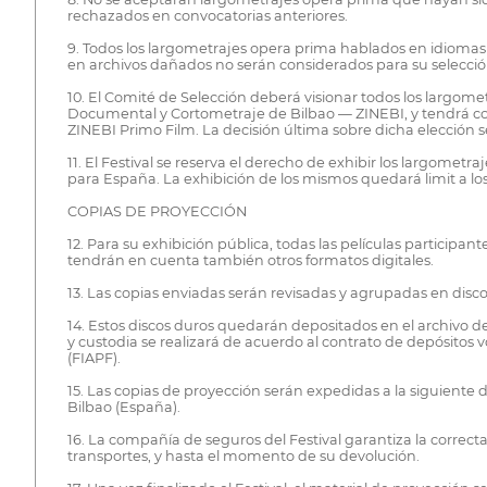
rechazados en convocatorias anteriores.
9. Todos los largometrajes opera prima hablados en idiomas di
en archivos dañados no serán considerados para su selecció
10. El Comité de Selección deberá visionar todos los largome
Documental y Cortometraje de Bilbao — ZINEBI, y tendrá como
ZINEBI Primo Film. La decisión última sobre dicha elección se
11. El Festival se reserva el derecho de exhibir los largome
para España. La exhibición de los mismos quedará limit a los
COPIAS DE PROYECCIÓN
12. Para su exhibición pública, todas las películas participa
tendrán en cuenta también otros formatos digitales.
13. Las copias enviadas serán revisadas y agrupadas en discos
14. Estos discos duros quedarán depositados en el archivo del
y custodia se realizará de acuerdo al contrato de depósitos
(FIAPF).
15. Las copias de proyección serán expedidas a la siguiente 
Bilbao (España).
16. La compañía de seguros del Festival garantiza la correct
transportes, y hasta el momento de su devolución.