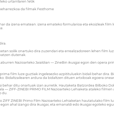
ko urtarrilaren 1etik
o beharrezkoa da filmak Festhome
ehar da izena ematean: izena emateko formularioa eta ekoizleak film 
e.
ira.
ketan soilik onartuko dira zuzendari eta errealizadoreen lehen film l
matzen dutenak.
aburren Nazioarteko Jaialdian — ZineBin ikusgai egon den opera prima
prima film luze guztiak ingelesezko azpitituluekin bidali behar dira. B
o. Bidaltzailearen ardura da bidaltzen dituen artxiboak egoera one
usi behar ditu onartuak izan aurretik. Hautaketa Batzordea Bilboko D
iziala — ZIFF-ZINEBI PRIMO FILM Nazioarteko Lehiaketa ataleko film
o du.
leko ZIFF ZINEBI Primo Film Nazioarteko Lehiaketan hautatutako film
lik egon ahal izango dira ikusgai, eta emanaldi edo ikusgai egoteko