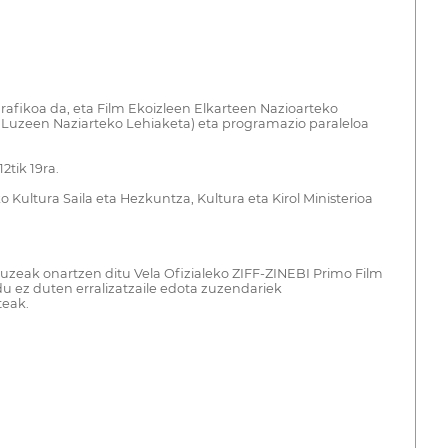
afikoa da, eta Film Ekoizleen Elkarteen Nazioarteko
m Luzeen Naziarteko Lehiaketa) eta programazio paraleloa
2tik 19ra.
 Kultura Saila eta Hezkuntza, Kultura eta Kirol Ministerioa
uzeak onartzen ditu Vela Ofizialeko ZIFF-ZINEBI Primo Film
du ez duten erralizatzaile edota zuzendariek
teak.