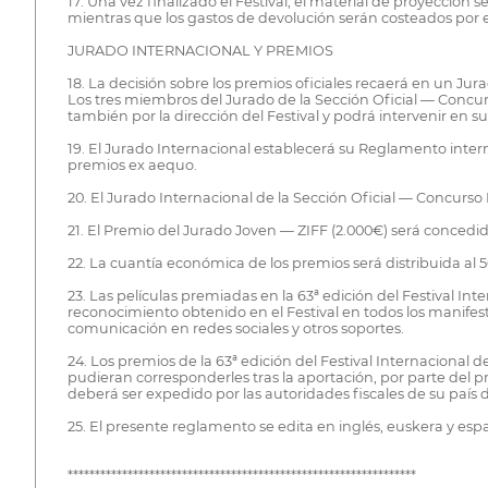
17. Una vez finalizado el Festival, el material de proyección s
mientras que los gastos de devolución serán costeados por el
JURADO INTERNACIONAL Y PREMIOS
18. La decisión sobre los premios oficiales recaerá en un J
Los tres miembros del Jurado de la Sección Oficial — Concur
también por la dirección del Festival y podrá intervenir en s
19. El Jurado Internacional establecerá su Reglamento intern
premios ex aequo.
20. El Jurado Internacional de la Sección Oficial — Concurs
21. El Premio del Jurado Joven — ZIFF (2.000€) será concedid
22. La cuantía económica de los premios será distribuida al 
23. Las películas premiadas en la 63ª edición del Festival I
reconocimiento obtenido en el Festival en todos los manifesti
comunicación en redes sociales y otros soportes.
24. Los premios de la 63ª edición del Festival Internaciona
pudieran corresponderles tras la aportación, por parte del pr
deberá ser expedido por las autoridades fiscales de su país d
25. El presente reglamento se edita en inglés, euskera y espa
****************************************************************