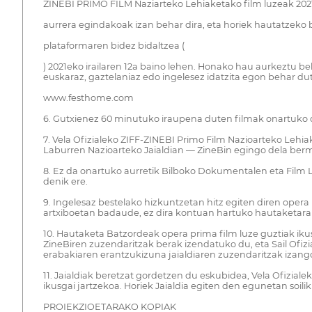
ZINEBI PRIMO FILM Naziarteko Lehiaketako film luzeak 2021e
aurrera egindakoak izan behar dira, eta horiek hautatzek
plataformaren bidez bidaltzea (
) 2021eko irailaren 12a baino lehen. Honako hau aurkeztu b
euskaraz, gaztelaniaz edo ingelesez idatzita egon behar dut
www.festhome.com
6. Gutxienez 60 minutuko iraupena duten filmak onartuko d
7. Vela Ofizialeko ZIFF-ZINEBI Primo Film Nazioarteko Lehia
Laburren Nazioarteko Jaialdian — ZineBin egingo dela ber
8. Ez da onartuko aurretik Bilboko Dokumentalen eta Film L
denik ere.
9. Ingelesaz bestelako hizkuntzetan hitz egiten diren opera 
artxiboetan badaude, ez dira kontuan hartuko hautaketarak
10. Hautaketa Batzordeak opera prima film luze guztiak ik
ZineBiren zuzendaritzak berak izendatuko du, eta Sail Of
erabakiaren erantzukizuna jaialdiaren zuzendaritzak izang
11. Jaialdiak beretzat gordetzen du eskubidea, Vela Ofizia
ikusgai jartzekoa. Horiek Jaialdia egiten den egunetan soi
PROIEKZIOETARAKO KOPIAK