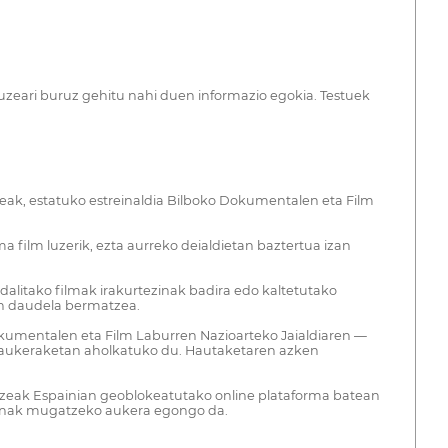
luzeari buruz gehitu nahi duen informazio egokia. Testuek
uzeak, estatuko estreinaldia Bilboko Dokumentalen eta Film
 film luzerik, ezta aurreko deialdietan baztertua izan
idalitako filmak irakurtezinak badira edo kaltetutako
an daudela bermatzea.
okumentalen eta Film Laburren Nazioarteko Jaialdiaren —
en aukeraketan aholkatuko du. Hautaketaren azken
 luzeak Espainian geoblokeatutako online plataforma batean
 egunak mugatzeko aukera egongo da.