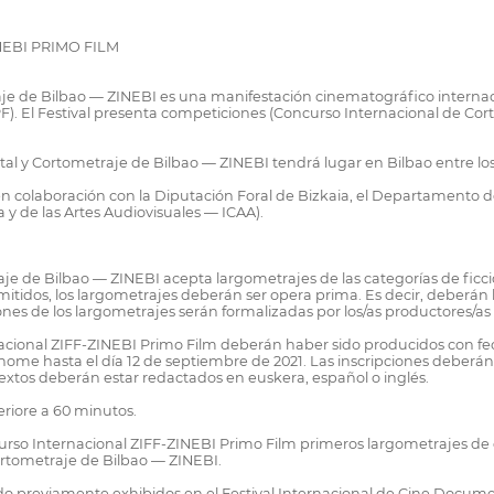
NEBI PRIMO FILM
raje de Bilbao — ZINEBI es una manifestación cinematográfico internac
F). El Festival presenta competiciones (Concurso Internacional de Cor
tal y Cortometraje de Bilbao — ZINEBI tendrá lugar en Bilbao entre los
 en colaboración con la Diputación Foral de Bizkaia, el Departamento d
a y de las Artes Audiovisuales — ICAA).
aje de Bilbao — ZINEBI acepta largometrajes de las categorías de fic
tidos, los largometrajes deberán ser opera prima. Es decir, deberán h
nes de los largometrajes serán formalizadas por los/as productores/as 
acional ZIFF-ZINEBI Primo Film deberán haber sido producidos con fecha
home hasta el día 12 de septiembre de 2021. Las inscripciones deberán
extos deberán estar redactados en euskera, español o inglés.
riore a 60 minutos.
rso Internacional ZIFF-ZINEBI Primo Film primeros largometrajes de d
ortometraje de Bilbao — ZINEBI.
o previamente exhibidos en el Festival Internacional de Cine Docume