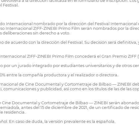
e devolverá a la dirección facilitada en el formulario de inscripción. Lo
 Festival.
urado Internacional nombrado por la dirección del Festival Internacion
so Internacional ZIFF-ZINEBI Primo Film serán nombrados por la direcci
us deliberaciones sin derecho a voto.
o de acuerdo con la dirección del Festival. Su decisión será definitiva
o Internacional ZIFF-ZINEBI Primo Film concederá el Gran Premio ZIFF (
o por un jurado integrado por estudiantes universitarios y de otros ce
50% entre la compañía productora y el realizador o directora.
nternacional de Cine Documental y Cortometraje de Bilbao — ZINEBI debe
, comunicaciones y publicidad, así como en los títulos de las de las cop
l de Cine Documental y Cortometraje de Bilbao — ZINEBI serán abonados
emiado/a, antes del 15 de diciembre de 2021, de un certificado de reside
e residencia.
ñol. En caso de duda, la versión prevalente es la española.