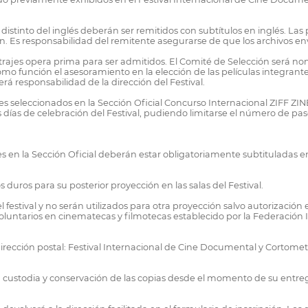
stinto del inglés deberán ser remitidos con subtítulos en inglés. Las p
n. Es responsabilidad del remitente asegurarse de que los archivos en
trajes opera prima para ser admitidos. El Comité de Selección será nom
 función el asesoramiento en la elección de las películas integrante
rá responsabilidad de la dirección del Festival.
trajes seleccionados en la Sección Oficial Concurso Internacional ZIFF
 días de celebración del Festival, pudiendo limitarse el número de pase
ntes en la Sección Oficial deberán estar obligatoriamente subtituladas 
 duros para su posterior proyección en las salas del Festival.
 festival y no serán utilizados para otra proyección salvo autorización
 voluntarios en cinematecas y filmotecas establecido por la Federación
dirección postal: Festival Internacional de Cine Documental y Cortometr
a custodia y conservación de las copias desde el momento de su entrega