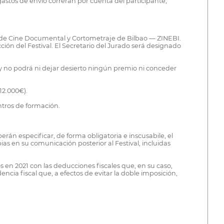
s gastos de envío correrán por cuenta del participante,
al de Cine Documental y Cortometraje de Bilbao — ZINEBI.
ón del Festival. El Secretario del Jurado será designado
, y no podrá ni dejar desierto ningún premio ni conceder
12.000€).
ntros de formación.
rán especificar, de forma obligatoria e inscusabile, el
ias en su comunicación posterior al Festival, incluidas
 en 2021 con las deducciones fiscales que, en su caso,
ncia fiscal que, a efectos de evitar la doble imposición,