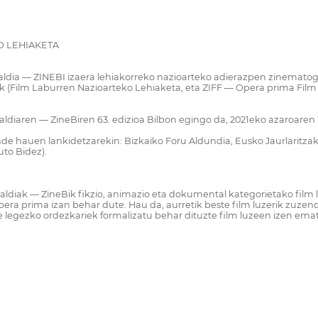
O LEHIAKETA
aldia — ZINEBI izaera lehiakorreko nazioarteko adierazpen zinematogr
ak (Film Laburren Nazioarteko Lehiaketa, eta ZIFF — Opera prima Fil
diaren — ZineBiren 63. edizioa Bilbon egingo da, 2021eko azaroaren 1
de hauen lankidetzarekin: Bizkaiko Foru Aldundia, Eusko Jaurlaritzako
to Bidez).
ldiak — ZineBik fikzio, animazio eta dokumental kategorietako film l
era prima izan behar dute. Hau da, aurretik beste film luzerik zuzen
 legezko ordezkariek formalizatu behar dituzte film luzeen izen ema