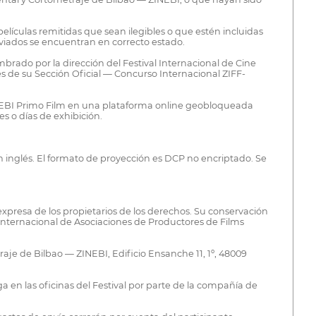
elículas remitidas que sean ilegibles o que estén incluidas
viados se encuentran en correcto estado.
brado por la dirección del Festival Internacional de Cine
s de su Sección Oficial — Concurso Internacional ZIFF-
 ZINEBI Primo Film en una plataforma online geobloqueada
s o días de exhibición.
en inglés. El formato de proyección es DCP no encriptado. Se
 expresa de los propietarios de los derechos. Su conservación
 Internacional de Asociaciones de Productores de Films
aje de Bilbao — ZINEBI, Edificio Ensanche 11, 1º, 48009
 en las oficinas del Festival por parte de la compañía de