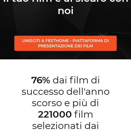
noi
UNISCITI A FESTHOME - PIATTAFORMA DI
PRESENTAZIONE DEI FILM
76%
dai film di
successo dell'anno
scorso e più di
221000
film
selezionati dai