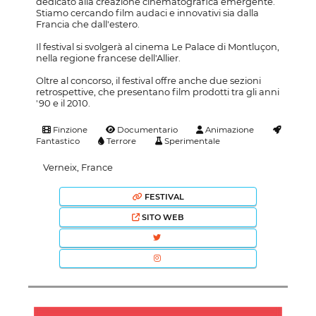
dedicato alla creazione cinematografica emergente.
Stiamo cercando film audaci e innovativi sia dalla
Francia che dall'estero.
Il festival si svolgerà al cinema Le Palace di Montluçon,
nella regione francese dell'Allier.
Oltre al concorso, il festival offre anche due sezioni
retrospettive, che presentano film prodotti tra gli anni
'90 e il 2010.
Finzione
Documentario
Animazione
Fantastico
Terrore
Sperimentale
Verneix, France
FESTIVAL
SITO WEB