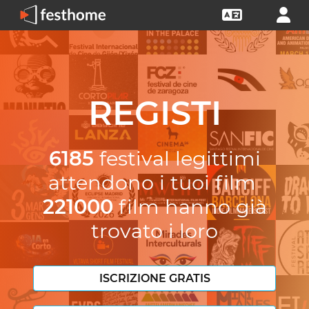
REGISTI
6185
festival legittimi
attendono i tuoi film
221000
film hanno già
trovato i loro
ISCRIZIONE GRATIS