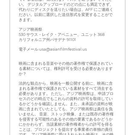
い。 デジタルアップロードのどの点にも満足できず、
代わりにディスクを送りたい場合は、AFF にご連絡く
ださい。以前に選択した送信形式を変更することがで
きます。
アジア映画祭
530 サウス・レイク・アベニュー、ユニット 368
カリフォルニア州パサデナ 91101
電子メール:usa@asianfilmfestival.us
映画に含まれる音楽やその他の著作権で保護されてい
る素材については、権利許可を受ける必要があります
か？
法的な観点から、映画を一般公開する前に、映画に含
まれる著作権で保護されている素材をすべて消去する
必要があります。 ただし、アジア映画祭は、申請プロ
セスのどの時点でもこれらの資料の許可を取得してい
るかどうかを確認しません。また、未承認の資料が映
画に含まれていたとしても、アジア映画祭は責任を負
いません。 音楽、ストック映像、または既存の著作権
を侵害する可能性のあるその他の要素であるかどうか
にかかわらず、当該素材の著作権者からの許可を得る
ことは、プロジェクトを提出する事業者の単独の責任
です。 アジア映画祭に受け入れられた映画は、その映