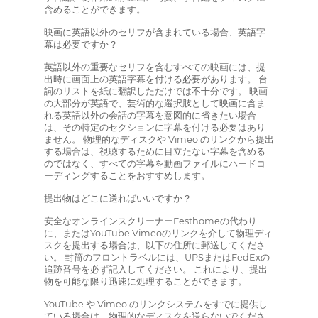
含めることができます。
映画に英語以外のセリフが含まれている場合、英語字
幕は必要ですか？
英語以外の重要なセリフを含むすべての映画には、提
出時に画面上の英語字幕を付ける必要があります。 台
詞のリストを紙に翻訳しただけでは不十分です。 映画
の大部分が英語で、芸術的な選択肢として映画に含ま
れる英語以外の会話の字幕を意図的に省きたい場合
は、その特定のセクションに字幕を付ける必要はあり
ません。 物理的なディスクや Vimeo のリンクから提出
する場合は、視聴するために目立たない字幕を含める
のではなく、すべての字幕を動画ファイルにハードコ
ーディングすることをおすすめします。
提出物はどこに送ればいいですか？
安全なオンラインスクリーナーFesthomeの代わり
に、またはYouTube Vimeoのリンクを介して物理ディ
スクを提出する場合は、以下の住所に郵送してくださ
い。 封筒のフロントラベルには、UPSまたはFedExの
追跡番号を必ず記入してください。 これにより、提出
物を可能な限り迅速に処理することができます。
YouTube や Vimeo のリンクシステムをすでに提供し
ている場合は、物理的なディスクを送らないでくださ