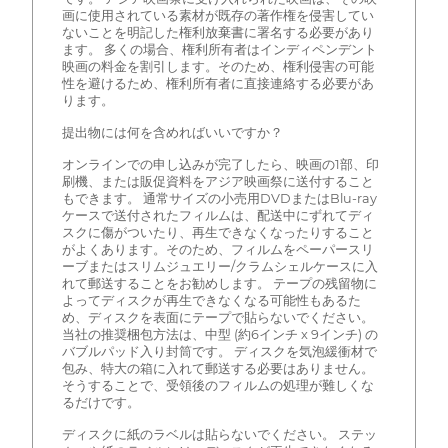
画に使用されている素材が既存の著作権を侵害してい
ないことを明記した権利放棄書に署名する必要があり
ます。 多くの場合、権利所有者はインディペンデント
映画の料金を割引します。そのため、権利侵害の可能
性を避けるため、権利所有者に直接連絡する必要があ
ります。
提出物には何を含めればいいですか？
オンラインでの申し込みが完了したら、映画の1部、印
刷機、または販促資料をアジア映画祭に送付すること
もできます。 通常サイズの小売用DVDまたはBlu-ray
ケースで送付されたフィルムは、配送中にずれてディ
スクに傷がついたり、再生できなくなったりすること
がよくあります。そのため、フィルムをペーパースリ
ーブまたはスリムジュエリー/クラムシェルケースに入
れて郵送することをお勧めします。 テープの残留物に
よってディスクが再生できなくなる可能性もあるた
め、ディスクを表面にテープで貼らないでください。
当社の推奨梱包方法は、中型 (約6インチ x 9インチ) の
バブルパッド入り封筒です。 ディスクを気泡緩衝材で
包み、特大の箱に入れて郵送する必要はありません。
そうすることで、受領後のフィルムの処理が難しくな
るだけです。
ディスクに紙のラベルは貼らないでください。 ステッ