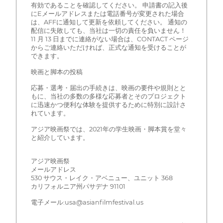
有効であることを確認してください。 申請書の記入後
にEメールアドレスまたは電話番号が変更された場合
は、AFFに通知して更新を依頼してください。 通知の
配信に失敗しても、当社は一切の責任を負いません！
11 月 13 日までに連絡がない場合は、CONTACT ページ
からご連絡いただければ、正式な通知を受けることが
できます。
映画と脚本の投稿
応募・選考・届出の手続きは、映画の要件や規則とと
もに、当社の多数の多様な応募者とそのプロジェクト
に迅速かつ便利な体験を提供するために特別に設計さ
れています。
アジア映画祭では、2021年の学生映画・脚本賞を堂々
と紹介しています。
アジア映画祭
メールアドレス
530 サウス・レイク・アベニュー、ユニット 368
カリフォルニア州パサデナ 91101
電子メール:usa@asianfilmfestival.us