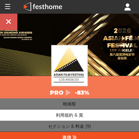
PRO
-83%
映画祭
利用規約 & 賞
セクション & 料金 (9)
送信