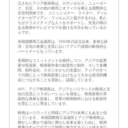
立されたアジア映画祭は、ロサンゼルス、ニューヨー
ク、北京、その他の都市にオフィスを構える国際的な
非営利団体です。 コミッショナー、ライター、ディレ
クターがアジアン・フィルムズと協力するのは、私た
ちがクリエイティブな人々をサポートし、先見の明の
ある映画やテレビドラマを届ける方法を知っているか
らです。
米国国際商工会議所は、1990年の設立以来、多様な経
済・文化の発展と交流においてアジア諸国の献身的な
パートナーとなっています。
長期的なコミットメントを維持しつつ、アジアの起業
家や投資家、映画製作者の創造性と制作、そして各機
関、制作会社、スタジオからの支援が、アジアのすべ
ての国にとって映画産業におけるより大きな経済的機
会につながることを奨励し、認識しています。
AFF、アジア映画祭は、アジアとハリウッドの映画と文
化の交流とコラボレーションを強化し、映画産業の革
新的な発展を促進し、世界の映画制作における創造性
を育むことに専念しています。
映画はハリウッドと同様にアジアの未来にもあると信
じています。 米国国際商工会議所とアジア映画祭は、
輝かしい豊かで成功に満ちた未来を築くために、映画
業界のすべてのアジア諸国と協力するという揺るぎな