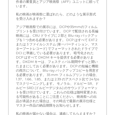
作者の審査員とアジア映画祭（AFF）ユニットに頼って
います。
私の映画が映画祭に選ばれたら、どのような展示形式
を受け入れますか？
アジア映画祭での展示には、DCPや35mmのフィルム
プリントを受け付けています。 DCP で配信される長編
映画には、CRU ドライブに 2 部と Blu-ray バックアッ
プを 1 つ含める必要があります。 DCP はすべて EXT 2
または 3 ファイルシステム (単一パーティション、マス
ターブートレコード) でフォーマットされたドライブで
DCI に準拠している必要があります。 暗号化された
DCP はすべて DKDM キーを提供する必要がありま
す。DKDM キーは、フェスティバル期間中ずっと開い
たままにしておく必要があります。 DCP の短編と機能
の両方について、Blu-ray バックアップコピーを用意す
る必要があります。 35 mm フィルムプリントの場合、
1.37、1.66、1.85、または 2.39 のアスペクト比で 24 fps
でスクリーニングします。 モノラル、ドルビー SR、ド
ルビー SRD (ドルビーデジタル) のサウンドフォーマッ
トを受け付けています。 これらの仕様は随時変更され
る可能性があることにご注意ください。 映画祭への出
品が承認された場合は、その時点で最新の展示仕様と
マスター作品の納品期限をお知らせします。
私の映画が届かない場合は、連絡してもらえますか？