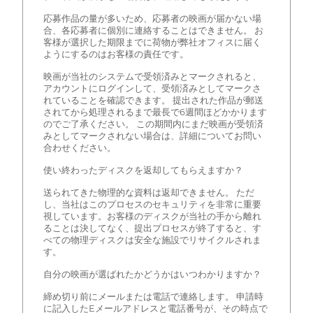
応募作品の量が多いため、応募者の映画が届かない場
合、各応募者に個別に連絡することはできません。 お
客様が選択した期限までに荷物が弊社オフィスに届く
ようにするのはお客様の責任です。
映画が当社のシステムで受領済みとマークされると、
アカウントにログインして、受領済みとしてマークさ
れていることを確認できます。 提出された作品が郵送
されてから処理されるまで最長で6週間ほどかかります
のでご了承ください。 この期間内にまだ映画が受領済
みとしてマークされない場合は、詳細についてお問い
合わせください。
使い終わったディスクを返却してもらえますか？
送られてきた物理的な資料は返却できません。 ただ
し、当社はこのプロセスのセキュリティを非常に重要
視しています。お客様のディスクが当社の手から離れ
ることは決してなく、提出プロセスが終了すると、す
べての物理ディスクは安全な施設でリサイクルされま
す。
自分の映画が選ばれたかどうかはいつわかりますか？
締め切り前にメールまたは電話で連絡します。 申請時
に記入したEメールアドレスと電話番号が、その時点で