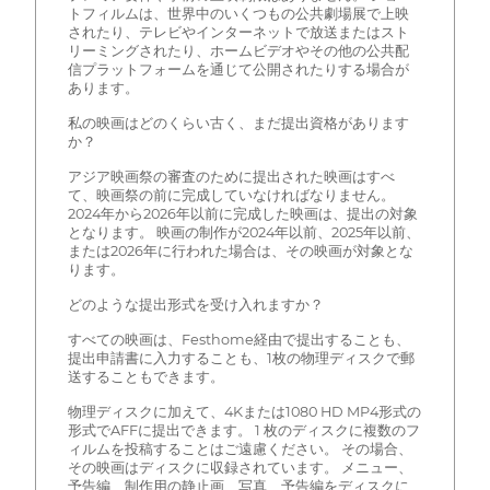
トフィルムは、世界中のいくつもの公共劇場展で上映
されたり、テレビやインターネットで放送またはスト
リーミングされたり、ホームビデオやその他の公共配
信プラットフォームを通じて公開されたりする場合が
あります。
私の映画はどのくらい古く、まだ提出資格があります
か？
アジア映画祭の審査のために提出された映画はすべ
て、映画祭の前に完成していなければなりません。
2024年から2026年以前に完成した映画は、提出の対象
となります。 映画の制作が2024年以前、2025年以前、
または2026年に行われた場合は、その映画が対象とな
ります。
どのような提出形式を受け入れますか？
すべての映画は、Festhome経由で提出することも、
提出申請書に入力することも、1枚の物理ディスクで郵
送することもできます。
物理ディスクに加えて、4Kまたは1080 HD MP4形式の
形式でAFFに提出できます。 1 枚のディスクに複数のフ
ィルムを投稿することはご遠慮ください。 その場合、
その映画はディスクに収録されています。 メニュー、
予告編、制作用の静止画、写真、予告編をディスクに