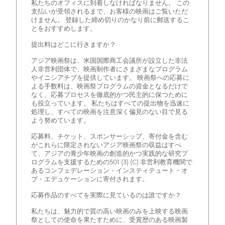
私たちのオフィスに到着しなければなりません。 この
支払いが受領されるまで、お客様の映画はご覧いただ
けません。 登録した締め切りのかなり前に郵送するこ
とをおすすめします。
提出料はどこに行きますか？
アジア映画祭は、米国国際商工会議所が設立した非法
人非営利団体で、映画制作者にさまざまなプログラム
やイニシアチブを提供しています。 映画祭への応募に
よる手数料は、映画祭プログラムの資金となるだけで
なく、応募プロセスを徹底的かつ民主的に保つために
も役立っています。 私たちはすべての提出物を迅速に
処理し、すべての映画を注意深く偏見のない目で見る
よう努めています。
応募料、チケット、スポンサーシップ、寄付金を含む
がこれらに限定されないアジア映画祭の収益はすべ
て、アジアの青少年映画の創造的かつ実践的な研究プ
ログラムを支援するための501 (3) (C) 非営利教育機関で
あるコンフェデレーション・インスティテュート・オ
ブ・エデュケーションに寄付されます。
応募作品のすべてを実際に見ているのは誰ですか？
私たちは、魅力的で質の高い映画のみを上映する映画
祭としての使命を果たすために、受賞歴のある映画製