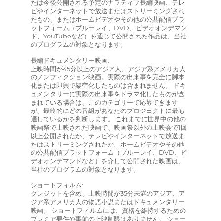
たは今後公開される予定のナラティブ長編映画、テレ
ビやインターネットで放送またはストリーミングされ
たもの、またはホームビデオやその他の公共配信プラ
ットフォーム（ブルーレイ、DVD、ビデオオンデマン
ド、YouTubeなど）を通じて公開された作品は、当社
のプログラムの対象となります。
長編ドキュメンタリー映画:
上映時間が45分以上のアジア人、アジア系アメリカ人
のノンフィクション映画。実際の出来事を完全に脚本
化または即興で架空化したものは含まれません。 ドキ
ュメンタリーに実際の出来事をドラマ化したものが含
まれている場合は、このカテゴリーで応募できます
が、最終的にどの番組があなたのプロジェクトに最も
適しているかを判断します。 これまでに世界中の他の
映画祭で上映された映画で、映画祭以外の上映会で1回
以上公開されたか、テレビやインターネットで放送ま
たはストリーミングされたか、ホームビデオやその他
の公共配信プラットフォーム（ブルーレイ、DVD、ビ
デオオンデマンドなど）を介して公開された映画は、
当社のプログラムの対象となります。
ショートフィルム:
クレジットを含め、上映時間が35分未満のアジア、ア
ジア系アメリカ人の物語小説またはドキュメンタリー
映画。 ショートフィルムには、資格を維持するための
プレミア要件や事前の上映制限はありません。 ショー