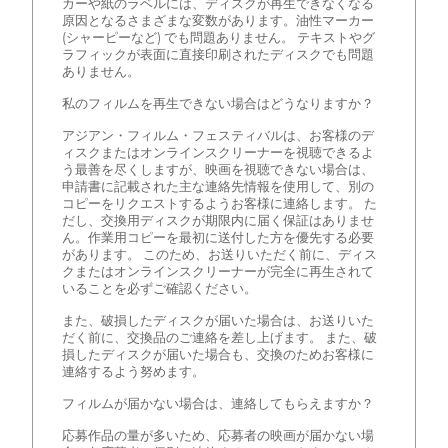
カーや紙のラベルには、ディスクが再生できなくなる
原因となるさまざまな変数があります。油性マーカー
(シャーピーなど) でも問題ありません。 テキストやグ
ラフィックが表面に直接印刷されたディスクでも問題
ありません。
私のフィルムを再生できない場合はどうなりますか？
アジアン・フィルム・フェスティバルは、お客様のデ
ィスクまたはオンラインスクリーナーを視聴できるよ
う最善を尽くしますが、映画を視聴できない場合は、
申請書に記載された主な連絡先情報を使用して、別の
コピーをリクエストするようお客様に連絡します。 た
だし、交換用ディスクが期限内に届く保証はありませ
ん。作業用コピーを最初に送付した方を優先する必要
があります。 このため、お送りいただく前に、ディス
クまたはオンラインスクリーナーが完全に再生されて
いることを必ずご確認ください。
また、破損したディスクが届いた場合は、お送りいた
だく前に、交換品のご連絡を差し上げます。 また、破
損したディスクが届いた場合も、交換のためお客様に
連絡するよう努めます。
フィルムが届かない場合は、連絡してもらえますか？
応募作品の量が多いため、応募者の映画が届かない場