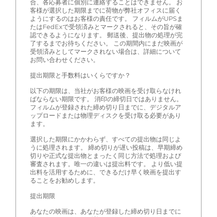
合、各応募者に個別に連絡することはできません。 お
客様が選択した期限までに荷物が弊社オフィスに届く
ようにするのはお客様の責任です。 フィルムがUPSま
たはFedExで受領済みとマークされると、その旨が確
認できるようになります。 郵送後、提出物の処理が完
了するまでお待ちください。 この期間内にまだ映画が
受領済みとしてマークされない場合は、詳細について
お問い合わせください。
提出期限と手数料はいくらですか？
以下の期限は、当社がお客様の映画を受け取らなけれ
ばならない期限です。 消印の締切日ではありません。
フィルムが登録された締め切り日までに、デジタルア
ップロードまたは物理ディスクを受け取る必要があり
ます。
選択した期限にかかわらず、すべての提出物は同じよ
うに処理されます。 締め切りが遅い投稿は、早期締め
切りや正式な提出物とまったく同じ方法で処理および
審査されます。唯一の違いは提出料です。 より低い提
出料を活用するために、できるだけ早く映画を提出す
ることをお勧めします。
提出期限
あなたの映画は、あなたが登録した締め切り日までに