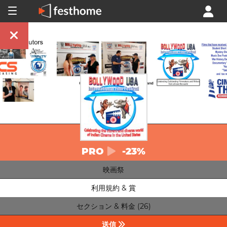
PRO
-23%
映画祭
利用規約 & 賞
セクション & 料金 (26)
送信