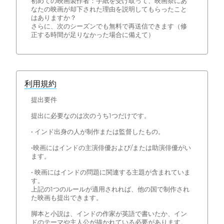
初めての映画製作者：手紙を受け取って、映画祭にあ
なたの映画が却下された理由を説明してもらったこと
はありますか？
さらに、次のシーズンでも無料で再送信できます（修
正する時間が足りなかった場合に備えて）
利用規約
提出要件
提出に必要なのは次のうち1つだけです。
• インド出身の人が制作または監督したもの。
•映画にはインドの主演俳優および/または助演俳優がい
ます。
• 映画にはインドの問題に関連する主題が含まれていま
す。
上記の1つのルールが適用されれば、他の国で制作され
た映画も提出できます。
脚本と小説は、インドの作家が英語で書いたか、イン
ドのテーマや主人公が描かれている必要があります。