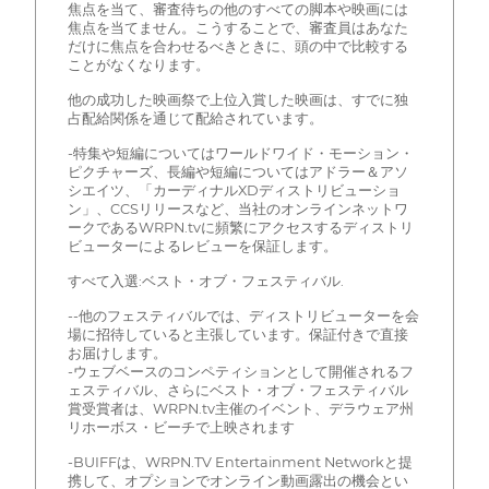
焦点を当て、審査待ちの他のすべての脚本や映画には
焦点を当てません。こうすることで、審査員はあなた
だけに焦点を合わせるべきときに、頭の中で比較する
ことがなくなります。
他の成功した映画祭で上位入賞した映画は、すでに独
占配給関係を通じて配給されています。
-特集や短編についてはワールドワイド・モーション・
ピクチャーズ、長編や短編についてはアドラー＆アソ
シエイツ、「カーディナルXDディストリビューショ
ン」、CCSリリースなど、当社のオンラインネットワ
ークであるWRPN.tvに頻繁にアクセスするディストリ
ビューターによるレビューを保証します。
すべて入選:ベスト・オブ・フェスティバル.
--他のフェスティバルでは、ディストリビューターを会
場に招待していると主張しています。保証付きで直接
お届けします。
-ウェブベースのコンペティションとして開催されるフ
ェスティバル、さらにベスト・オブ・フェスティバル
賞受賞者は、WRPN.tv主催のイベント、デラウェア州
リホーボス・ビーチで上映されます
-BUIFFは、WRPN.TV Entertainment Networkと提
携して、オプションでオンライン動画露出の機会とい