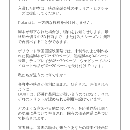
入賞した脚本は、映画金融会社のポラリス・ピクチャ
ーズに提出してください。
Polarisは、一方的な投稿を受け付けません。
脚本が却下された場合は、理由をお知らせします。最
終締め切りの 30 日前まで、または次のシーズンに無料
で再提出することができます。
ボリウッド米国国際映画祭では、未制作および制作さ
れた長編脚本が70〜130ページ、短編脚本が40ページ
未満、テレプレイが45〜70ページ、ウェビソードのパ
イロット作品が10〜20ページを受け付けています。
私たちが違うのは何ですか？...
各脚本や映画が個別に読まれ、研究され、評価される
ように、
BUIFFは、応募作品同士が競い合うのではなく、それ
ぞれのメリットが認められる制度を設けています。
どのような意図や目的においても、各応募作品は個々
の功績に基づいて審査され、固有の価値体系に基づい
て採点されます。
審査員は、審査の順番が来たらあなたの脚本や映画に