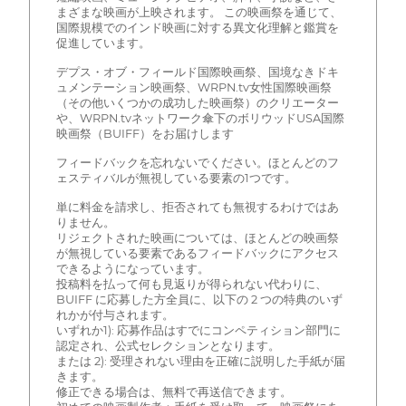
まざまな映画が上映されます。 この映画祭を通じて、
国際規模でのインド映画に対する異文化理解と鑑賞を
促進しています。
デプス・オブ・フィールド国際映画祭、国境なきドキ
ュメンテーション映画祭、WRPN.tv女性国際映画祭
（その他いくつかの成功した映画祭）のクリエーター
や、WRPN.tvネットワーク傘下のボリウッドUSA国際
映画祭（BUIFF）をお届けします
フィードバックを忘れないでください。ほとんどのフ
ェスティバルが無視している要素の1つです。
単に料金を請求し、拒否されても無視するわけではあ
りません。
リジェクトされた映画については、ほとんどの映画祭
が無視している要素であるフィードバックにアクセス
できるようになっています。
投稿料を払って何も見返りが得られない代わりに、
BUIFF に応募した方全員に、以下の 2 つの特典のいず
れかが付与されます。
いずれか1): 応募作品はすでにコンペティション部門に
認定され、公式セレクションとなります。
または 2): 受理されない理由を正確に説明した手紙が届
きます。
修正できる場合は、無料で再送信できます。