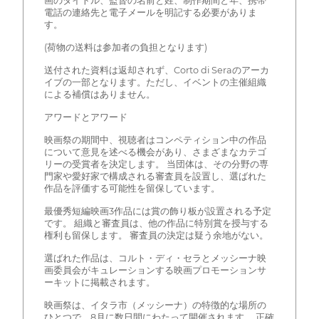
画のタイトル、監督の名前と姓、制作期間と年、携帯
電話の連絡先と電子メールを明記する必要がありま
す。
(荷物の送料は参加者の負担となります)
送付された資料は返却されず、Corto di Seraのアーカ
イブの一部となります。ただし、イベントの主催組織
による補償はありません。
アワードとアワード
映画祭の期間中、視聴者はコンペティション中の作品
について意見を述べる機会があり、さまざまなカテゴ
リーの受賞者を決定します。 当団体は、その分野の専
門家や愛好家で構成される審査員を設置し、選ばれた
作品を評価する可能性を留保しています。
最優秀短編映画3作品には賞の飾り板が設置される予定
です。 組織と審査員は、他の作品に特別賞を授与する
権利も留保します。 審査員の決定は疑う余地がない。
選ばれた作品は、コルト・ディ・セラとメッシーナ映
画委員会がキュレーションする映画プロモーションサ
ーキットに掲載されます。
映画祭は、イタラ市（メッシーナ）の特徴的な場所の
ひとつで、8月に数日間にわたって開催されます。 正確