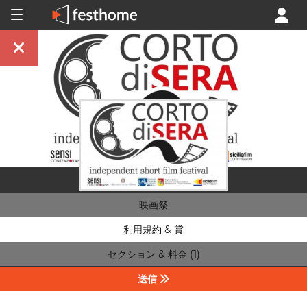
映画祭
利用規約 & 賞
セクション & 料金 (1)
送信