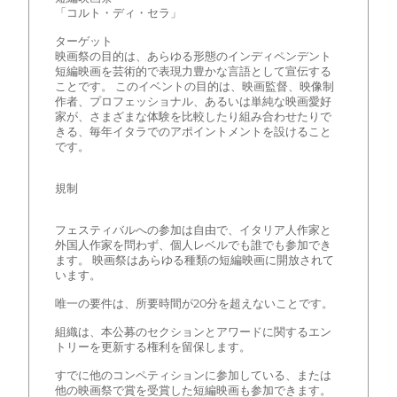
「コルト・ディ・セラ」
ターゲット
映画祭の目的は、あらゆる形態のインディペンデント
短編映画を芸術的で表現力豊かな言語として宣伝する
ことです。 このイベントの目的は、映画監督、映像制
作者、プロフェッショナル、あるいは単純な映画愛好
家が、さまざまな体験を比較したり組み合わせたりで
きる、毎年イタラでのアポイントメントを設けること
です。
規制
フェスティバルへの参加は自由で、イタリア人作家と
外国人作家を問わず、個人レベルでも誰でも参加でき
ます。 映画祭はあらゆる種類の短編映画に開放されて
います。
唯一の要件は、所要時間が20分を超えないことです。
組織は、本公募のセクションとアワードに関するエン
トリーを更新する権利を留保します。
すでに他のコンペティションに参加している、または
他の映画祭で賞を受賞した短編映画も参加できます。