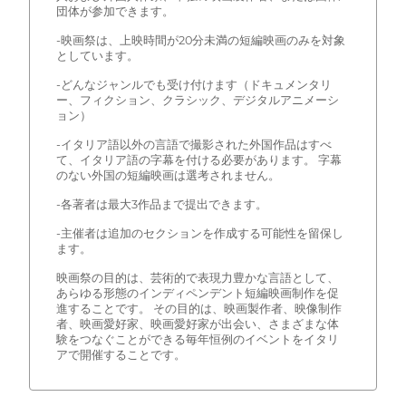
団体が参加できます。
-映画祭は、上映時間が20分未満の短編映画のみを対象
としています。
-どんなジャンルでも受け付けます（ドキュメンタリ
ー、フィクション、クラシック、デジタルアニメーシ
ョン）
-イタリア語以外の言語で撮影された外国作品はすべ
て、イタリア語の字幕を付ける必要があります。 字幕
のない外国の短編映画は選考されません。
-各著者は最大3作品まで提出できます。
-主催者は追加のセクションを作成する可能性を留保し
ます。
映画祭の目的は、芸術的で表現力豊かな言語として、
あらゆる形態のインディペンデント短編映画制作を促
進することです。 その目的は、映画製作者、映像制作
者、映画愛好家、映画愛好家が出会い、さまざまな体
験をつなぐことができる毎年恒例のイベントをイタリ
アで開催することです。