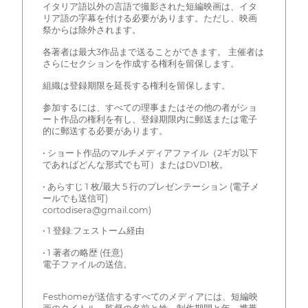
イタリア語以外の言語で撮影された短編映画は、イタ
リア語の字幕を付ける必要があります。ただし、映画
祭からは除外されます。
各著者は最大3作品まで送ることができます。 主催者は
さらにセクションを作成する権利を留保します。
組織は登録期限を延長する権利を留保します。
参加するには、すべての理事またはその他の者がショ
ート作品の権利を有し、登録期限内に郵送または電子
的に郵送する必要があります。
• ショート作品のマルチメディアファイル（2ギガ以下
であればどんな形式でも可）またはDVD1枚。
• あらすじ 1 枚/最大 5 行のプレゼンテーション (電子メ
ールでも送信可)
cortodisera@gmail.com)
• 1 登録:フェストーム経由
• 1 著者の略歴 (任意)
電子ファイルの送信。
Festhomeが送信するすべてのメディアには、短編映