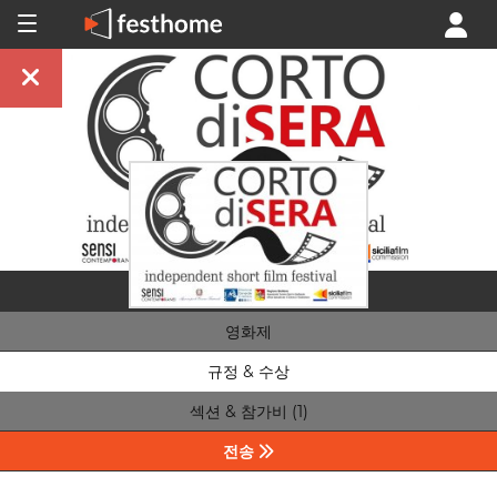
영화제
규정 & 수상
섹션 & 참가비 (1)
전송